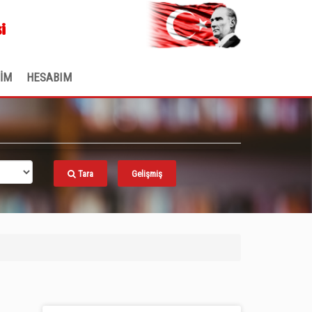
.
i
ŞİM
HESABIM
Tara
Gelişmiş