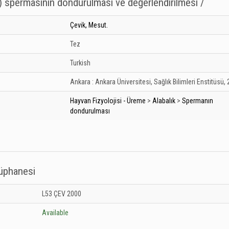
ı) spermasının dondurulması ve değerlendirilmesi /
Çevik, Mesut.
Tez
Turkish
Ankara :
Ankara Üniversitesi, Sağlık Bilimleri Enstitüsü,
Hayvan Fizyolojisi - Üreme
>
Alabalık
>
Spermanın
dondurulması
tüphanesi
 Kütüphanesi: Unknown
L53 ÇEV 2000
Available