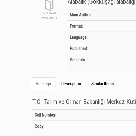
Alabalık (Gökkuşağı alabalığ
Bibliographic Details
Main Author:
Format:
Language:
Published:
Subjects:
Holdings
Description
Similar Items
T.C. Tarım ve Orman Bakanlığı Merkez Kü
Holdings details from T.C. Tarım ve Orman Bakanlığı Merkez
Call Number:
Copy