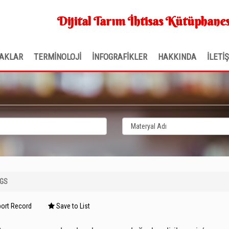
Dijital Tarım İhtisas Kütüphanes
AKLAR
TERMİNOLOJİ
İNFOGRAFİKLER
HAKKINDA
İLETİ
NGS
ort Record
Save to List