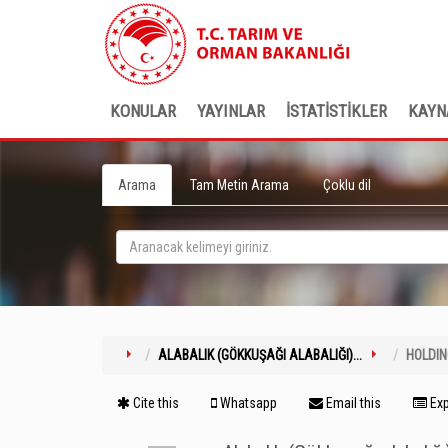
KONULAR
YAYINLAR
İSTATİSTİKLER
KAYN
Arama
Tam Metin Arama
Çoklu dil
ALABALIK (GÖKKUŞAĞI ALABALIĞI)...
HOLDI
Cite this
Whatsapp
Email this
Exp