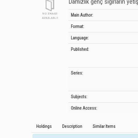
Damızlık genç sığırların yetiş
Bibliographic Details
Main Author:
Format:
Language:
Published:
Series:
Subjects:
Online Access:
Holdings
Description
Similar Items