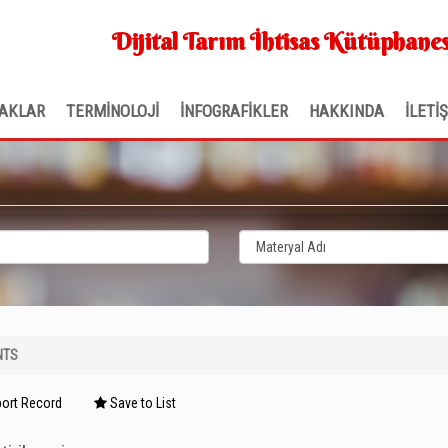
Dijital Tarım İhtisas Kütüphanes
AKLAR
TERMİNOLOJİ
İNFOGRAFİKLER
HAKKINDA
İLETİ
NTS
ort Record
Save to List