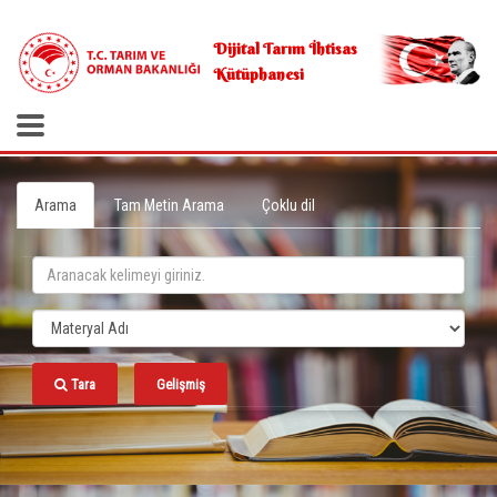
.
Dijital Tarım İhtisas
Kütüphanesi
Arama
Tam Metin Arama
Çoklu dil
Tara
Gelişmiş