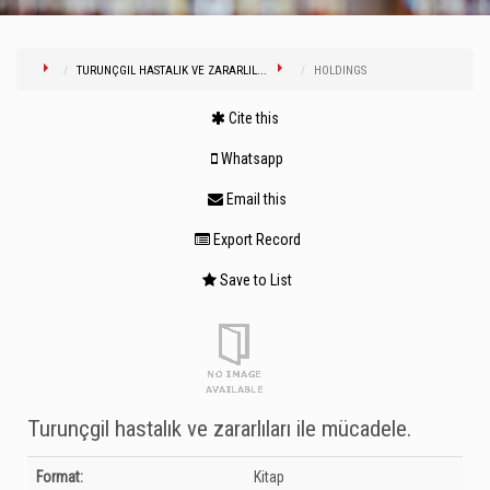
TURUNÇGIL HASTALIK VE ZARARLIL...
HOLDINGS
Cite this
Whatsapp
Email this
Export Record
Save to List
Turunçgil hastalık ve zararlıları ile mücadele.
Bibliographic Details
Format:
Kitap