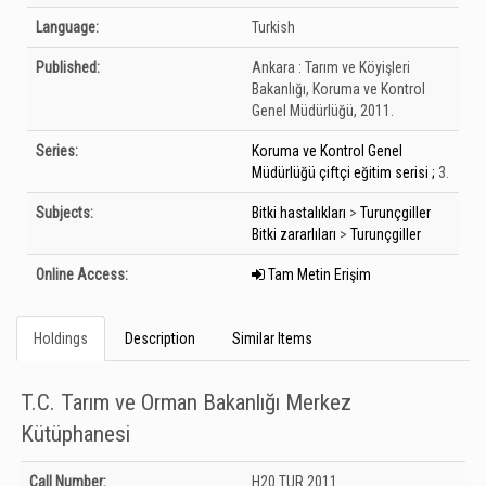
Language:
Turkish
Published:
Ankara :
Tarım ve Köyişleri
Bakanlığı, Koruma ve Kontrol
Genel Müdürlüğü,
2011.
Series:
Koruma ve Kontrol Genel
Müdürlüğü çiftçi eğitim serisi ;
3.
Subjects:
Bitki hastalıkları
>
Turunçgiller
Bitki zararlıları
>
Turunçgiller
Online Access:
Tam Metin Erişim
Holdings
Description
Similar Items
T.C. Tarım ve Orman Bakanlığı Merkez
Kütüphanesi
Holdings details from T.C. Tarım ve Orman Bakanlığı Merkez Kütüphanesi:
Call Number:
H20 TUR 2011