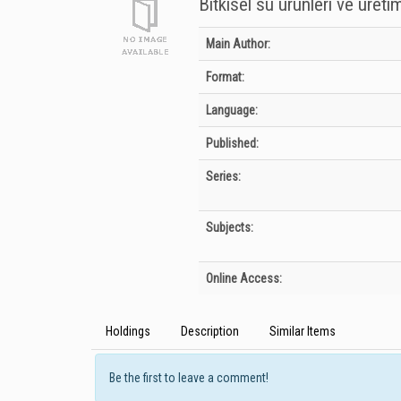
Bitkisel su ürünleri ve üretim
Bibliographic Details
Main Author:
Format:
Language:
Published:
Series:
Subjects:
Online Access:
Holdings
Description
Similar Items
Be the first to leave a comment!