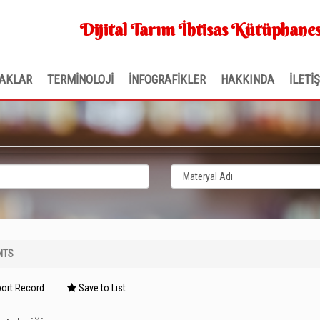
Dijital Tarım İhtisas Kütüphanes
AKLAR
TERMİNOLOJİ
İNFOGRAFİKLER
HAKKINDA
İLETİ
NTS
ort Record
Save to List