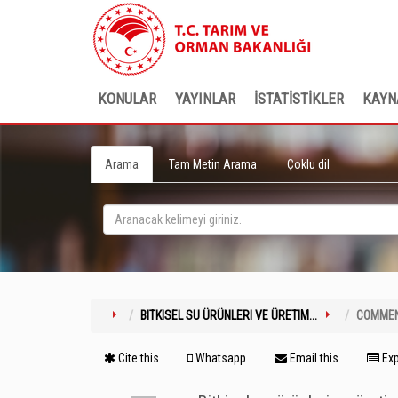
KONULAR
YAYINLAR
İSTATİSTİKLER
KAYN
Arama
Tam Metin Arama
Çoklu dil
BITKISEL SU ÜRÜNLERI VE ÜRETIM...
COMME
Cite this
Whatsapp
Email this
Exp