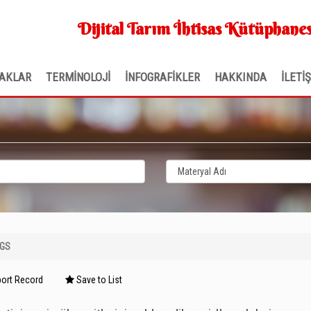
Dijital Tarım İhtisas Kütüphanes
AKLAR
TERMİNOLOJİ
İNFOGRAFİKLER
HAKKINDA
İLETİ
NGS
ort Record
Save to List