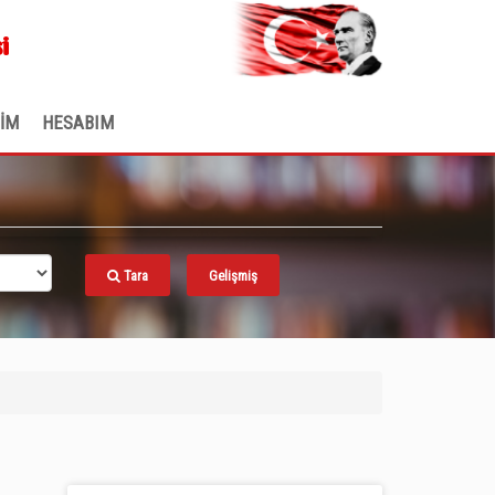
.
i
ŞİM
HESABIM
Tara
Gelişmiş