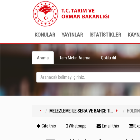
KONULAR
YAYINLAR
İSTATİSTİKLER
KAYN
Arama
Tam Metin Arama
Çoklu dil
MELEZLEME ILE SERA VE BAHÇE TI...
HOLDI
Cite this
Whatsapp
Email this
Exp