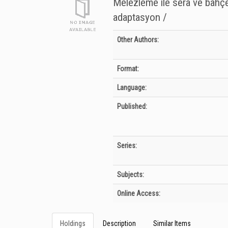
Melezleme ile sera ve bahçe t
adaptasyon /
Bibliographic Details
Other Authors:
Format:
Language:
Published:
Series:
Subjects:
Online Access:
Holdings
Description
Similar Items