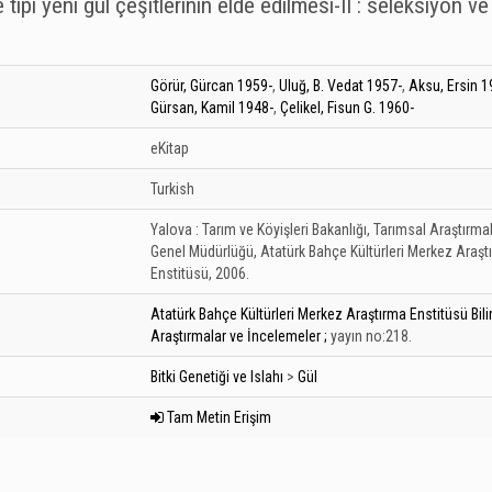
ipi yeni gül çeşitlerinin elde edilmesi-II : seleksiyon ve
Görür, Gürcan 1959-
,
Uluğ, B. Vedat 1957-
,
Aksu, Ersin 1
Gürsan, Kamil 1948-
,
Çelikel, Fisun G. 1960-
eKitap
Turkish
Yalova :
Tarım ve Köyişleri Bakanlığı, Tarımsal Araştırma
Genel Müdürlüğü, Atatürk Bahçe Kültürleri Merkez Araşt
Enstitüsü,
2006.
Atatürk Bahçe Kültürleri Merkez Araştırma Enstitüsü Bil
Araştırmalar ve İncelemeler ;
yayın no:218.
Bitki Genetiği ve Islahı
>
Gül
Tam Metin Erişim