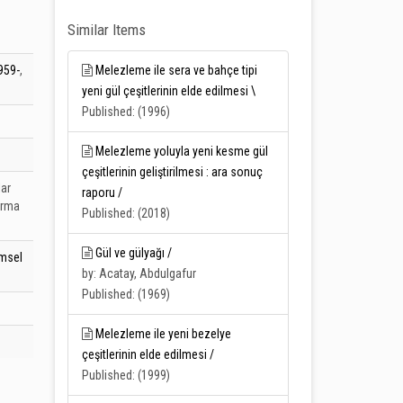
Similar Items
959-
,
Melezleme ile sera ve bahçe tipi
yeni gül çeşitlerinin elde edilmesi \
Published: (1996)
Melezleme yoluyla yeni kesme gül
çeşitlerinin geliştirilmesi : ara sonuç
lar
raporu /
ırma
Published: (2018)
Gül ve gülyağı /
imsel
by: Acatay, Abdulgafur
Published: (1969)
Melezleme ile yeni bezelye
çeşitlerinin elde edilmesi /
Published: (1999)