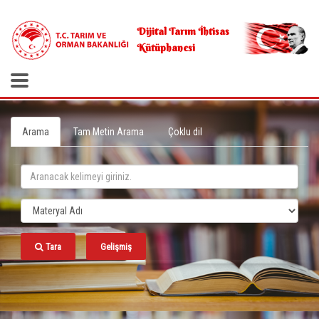
.
Dijital Tarım İhtisas
Kütüphanesi
Arama
Tam Metin Arama
Çoklu dil
Tara
Gelişmiş