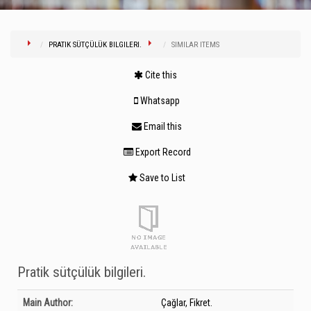
PRATIK SÜTÇÜLÜK BILGILERI.
SIMILAR ITEMS
Cite this
Whatsapp
Email this
Export Record
Save to List
Pratik sütçülük bilgileri.
Bibliographic Details
Main Author:
Çağlar, Fikret.