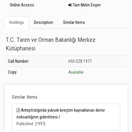
Online Access:
Tam Metin Erişim
Holdings
Description
Similar Items
T.C. Tarım ve Orman Bakanlığı Merkez
Kütüphanesi
Holdings details from T.C. Tarım ve Orman Bakanlığı Merkez Kütüphanesi:
Call Number:
H50 ÖZB 1977
Unknown
Copy
Available
Similar Items
Antepfıstığında yüksek kireçten kaynaklanan demir
noksanlığının giderilmesi /
Published: (1997)