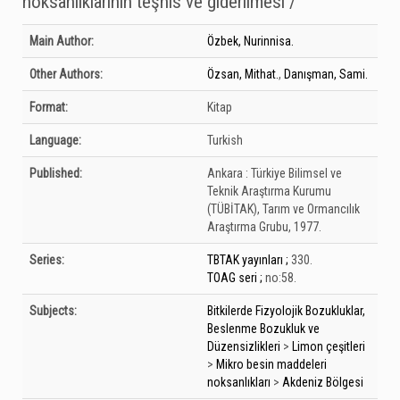
noksanlıklarının teşhis ve giderilmesi /
Bibliographic Details
Main Author:
Özbek, Nurinnisa.
Other Authors:
Özsan, Mithat.
,
Danışman, Sami.
Format:
Kitap
Language:
Turkish
Published:
Ankara :
Türkiye Bilimsel ve
Teknik Araştırma Kurumu
(TÜBİTAK), Tarım ve Ormancılık
Araştırma Grubu,
1977.
Series:
TBTAK yayınları ;
330.
TOAG seri ;
no:58.
Subjects:
Bitkilerde Fizyolojik Bozukluklar,
Beslenme Bozukluk ve
Düzensizlikleri
>
Limon çeşitleri
>
Mikro besin maddeleri
noksanlıkları
>
Akdeniz Bölgesi