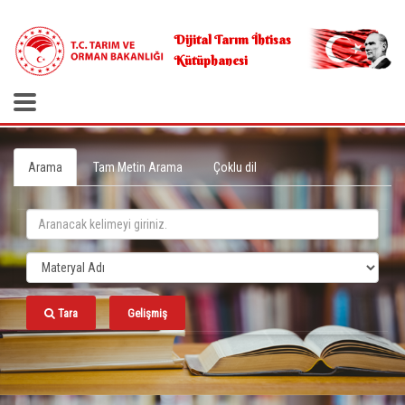
.
Dijital Tarım İhtisas
Kütüphanesi
Arama
Tam Metin Arama
Çoklu dil
Tara
Gelişmiş