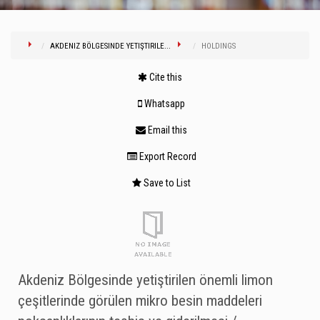
AKDENIZ BÖLGESINDE YETIŞTIRILE...
HOLDINGS
Cite this
Whatsapp
Email this
Export Record
Save to List
Akdeniz Bölgesinde yetiştirilen önemli limon
çeşitlerinde görülen mikro besin maddeleri