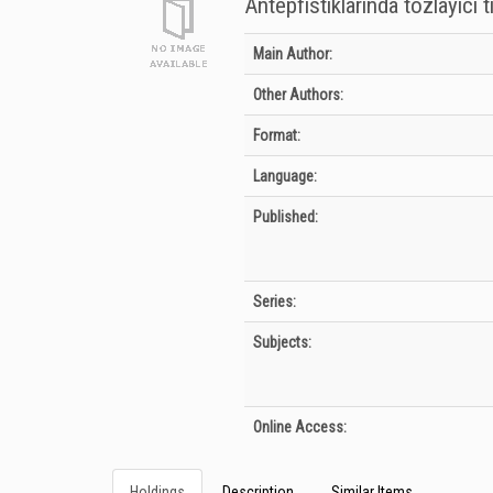
Antepfıstıklarında tozlayıcı t
Bibliographic Details
Main Author:
Other Authors:
Format:
Language:
Published:
Series:
Subjects:
Online Access:
Holdings
Description
Similar Items