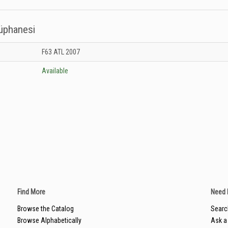
tüphanesi
 Kütüphanesi: Unknown
F63 ATL 2007
Available
Find More
Need 
Browse the Catalog
Searc
Browse Alphabetically
Ask a 