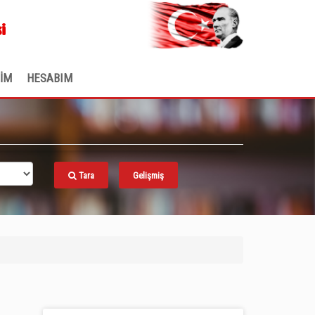
.
i
ŞİM
HESABIM
Tara
Gelişmiş