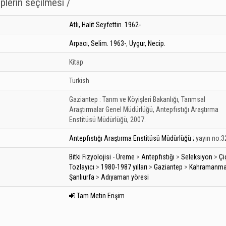
iplerin seçilmesi /
Atlı, Halit Seyfettin. 1962-
Arpacı, Selim. 1963-
,
Uygur, Necip.
Kitap
Turkish
Gaziantep :
Tarım ve Köyişleri Bakanlığı, Tarımsal
Araştırmalar Genel Müdürlüğü, Antepfıstığı Araştırma
Enstitüsü Müdürlüğü,
2007.
Antepfıstığı Araştırma Enstitüsü Müdürlüğü ;
yayın no:3
Bitki Fizyolojisi - Üreme
>
Antepfıstığı
>
Seleksiyon
>
Çi
Tozlayıcı
>
1980-1987 yılları
>
Gaziantep
>
Kahramanma
Şanlıurfa
>
Adıyaman yöresi
Tam Metin Erişim