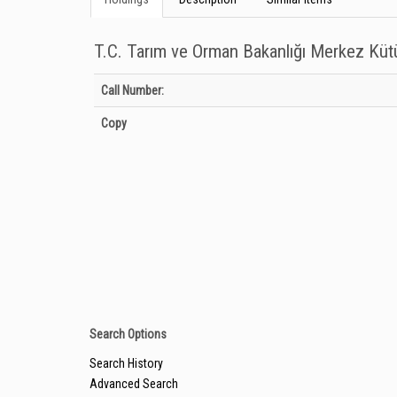
T.C. Tarım ve Orman Bakanlığı Merkez Kü
Holdings details from T.C. Tarım ve Orman Bakanlığı Merkez
Call Number:
Copy
Search Options
Search History
Advanced Search