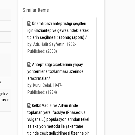
Similar Items
Önemli bazı antepfıstığı çeşitleri
için Gaziantep ve çevresindeki erkek
tiplerin seçilmesi : (sonuç raporu) /
by: Atlı, Halit Seyfettin. 1962-
Published: (2003)
Antepfıstığı çiçeklerinin yapay
yöntemlerle tozlanması üzerinde
araştırmalar /
2.
by: Kuru, Celal. 1947-
Published: (1984)
çek
>
raş
>
Kelkit Vadisi ve Artvin ilinde
toplanan yerel fasulye (Phaseolus
vulgaris L.) populasyonlarından tekel
seleksiyon metodu ile şeker tane
tipinde çeşit geliştirilmesi üzerine bir