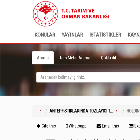
KONULAR
YAYINLAR
İSTATİSTİKLER
KAYN
Arama
Tam Metin Arama
Çoklu dil
ANTEPFISTIKLARINDA TOZLAYICI T...
HOLDIN
Cite this
Whatsapp
Email this
Exp