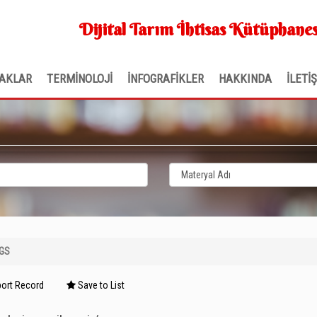
Dijital Tarım İhtisas Kütüphanes
AKLAR
TERMİNOLOJİ
İNFOGRAFİKLER
HAKKINDA
İLETİ
GS
ort Record
Save to List