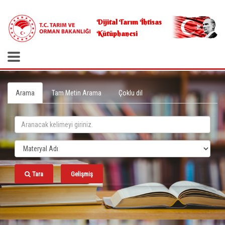
.
Dijital Tarım İhtisas
Kütüphanesi
Arama
Tam Metin Arama
Çoklu dil
Tara
Gelişmiş