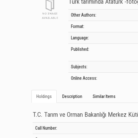
Türk tarımında Atatürk -fotoğ
Bibliographic Details
Other Authors:
Format:
Language:
Published:
Subjects:
Online Access:
Holdings
Description
Similar Items
T.C. Tarım ve Orman Bakanlığı Merkez Kü
Holdings details from T.C. Tarım ve Orman Bakanlığı Merkez
Call Number: