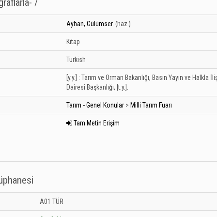
raflarla- /
Ayhan, Gülümser.
(haz.)
Kitap
Turkish
[y.y.] :
Tarım ve Orman Bakanlığı, Basın Yayın ve Halkla İliş
Dairesi Başkanlığı,
[t.y.].
Tarım - Genel Konular
>
Milli Tarım Fuarı
Tam Metin Erişim
tüphanesi
 Kütüphanesi: Unknown
A01 TÜR