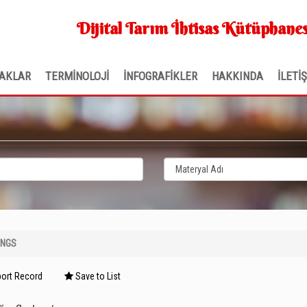
Dijital Tarım İhtisas Kütüphanes
AKLAR
TERMİNOLOJİ
İNFOGRAFİKLER
HAKKINDA
İLETİ
INGS
ort Record
Save to List