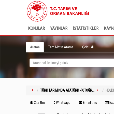
KONULAR
YAYINLAR
İSTATİSTİKLER
KAYN
Arama
Tam Metin Arama
Çoklu dil
TÜRK TARIMINDA ATATÜRK -FOTOĞR...
HOLD
Cite this
Whatsapp
Email this
Exp