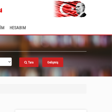
.
i
ŞİM
HESABIM
Tara
Gelişmiş