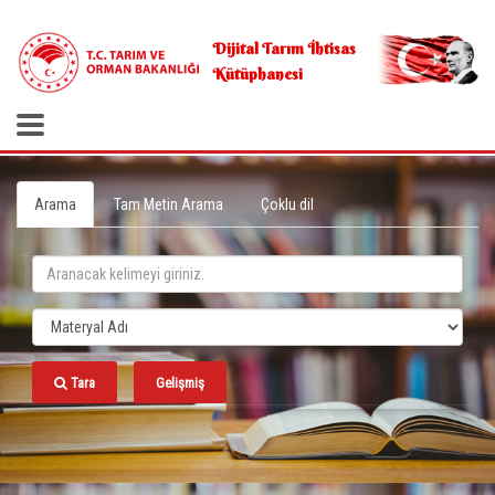
.
Dijital Tarım İhtisas
Kütüphanesi
Arama
Tam Metin Arama
Çoklu dil
Tara
Gelişmiş