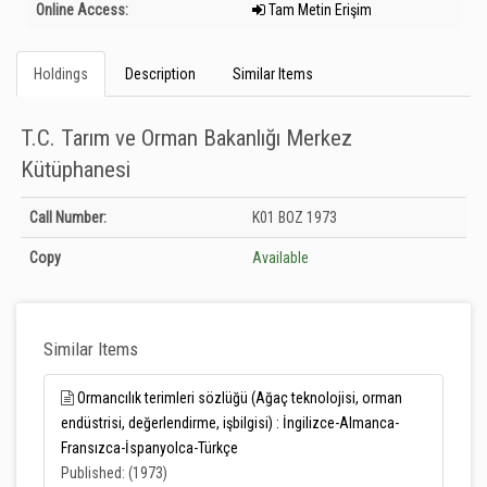
Online Access:
Tam Metin Erişim
Holdings
Description
Similar Items
T.C. Tarım ve Orman Bakanlığı Merkez
Kütüphanesi
Holdings details from T.C. Tarım ve Orman Bakanlığı Merkez Kütüphanesi:
Call Number:
K01 BOZ 1973
Unknown
Copy
Available
Similar Items
Ormancılık terimleri sözlüğü (Ağaç teknolojisi, orman
endüstrisi, değerlendirme, işbilgisi) : İngilizce-Almanca-
Fransızca-İspanyolca-Türkçe
Published: (1973)