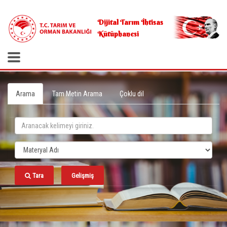
.
Dijital Tarım İhtisas
Kütüphanesi
Arama
Tam Metin Arama
Çoklu dil
Tara
Gelişmiş