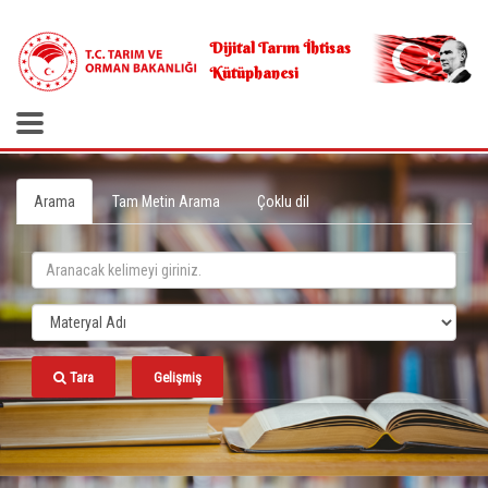
.
Dijital Tarım İhtisas
Kütüphanesi
Arama
Tam Metin Arama
Çoklu dil
Tara
Gelişmiş