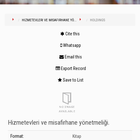
HIZMETEVLERI VE MISAFIRHANE YÖ...
HOLDINGS
Cite this
Whatsapp
Email this
Export Record
Save to List
Hizmetevleri ve misafirhane yönetmeliği.
Bibliographic Details
Format:
Kitap