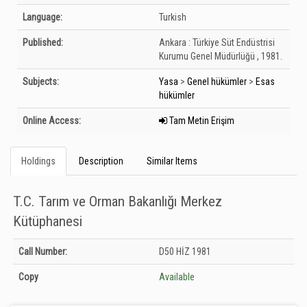
Language:
Turkish
Published:
Ankara :
Türkiye Süt Endüstrisi
Kurumu Genel Müdürlüğü ,
1981.
Subjects:
Yasa
>
Genel hükümler
>
Esas
hükümler
Online Access:
Tam Metin Erişim
Holdings
Description
Similar Items
T.C. Tarım ve Orman Bakanlığı Merkez
Kütüphanesi
Holdings details from T.C. Tarım ve Orman Bakanlığı Merkez Kütüphanesi:
Call Number:
D50 HİZ 1981
Unknown
Copy
Available