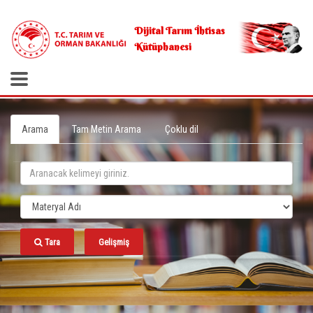
.
Dijital Tarım İhtisas
Kütüphanesi
Arama
Tam Metin Arama
Çoklu dil
Tara
Gelişmiş