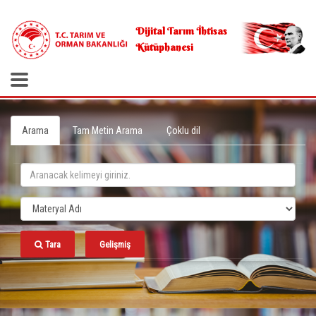
.
Dijital Tarım İhtisas
Kütüphanesi
Arama
Tam Metin Arama
Çoklu dil
Tara
Gelişmiş