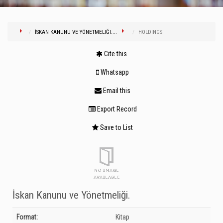
İSKAN KANUNU VE YÖNETMELIĞI....
HOLDINGS
Cite this
Whatsapp
Email this
Export Record
Save to List
İskan Kanunu ve Yönetmeliği.
Bibliographic Details
Format:
Kitap