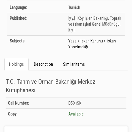
Language:
Turkish
Published:
[y.y.] :
Köy İşleri Bakanlığı, Toprak
ve İskan İşleri Genel Müdürlüğü,
[t.y.].
Subjects:
Yasa
>
İskan Kanunu
>
İskan
Yönetmeliği
Holdings
Description
Similar Items
T.C. Tarım ve Orman Bakanlığı Merkez
Kütüphanesi
Holdings details from T.C. Tarım ve Orman Bakanlığı Merkez Kütüphanesi:
Call Number:
D50 İSK
Unknown
Copy
Available