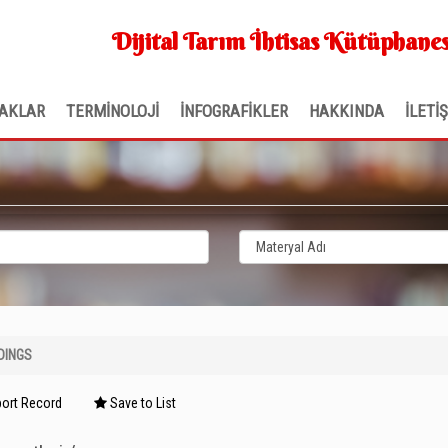
Dijital Tarım İhtisas Kütüphanes
AKLAR
TERMİNOLOJİ
İNFOGRAFİKLER
HAKKINDA
İLETİ
DINGS
ort Record
Save to List