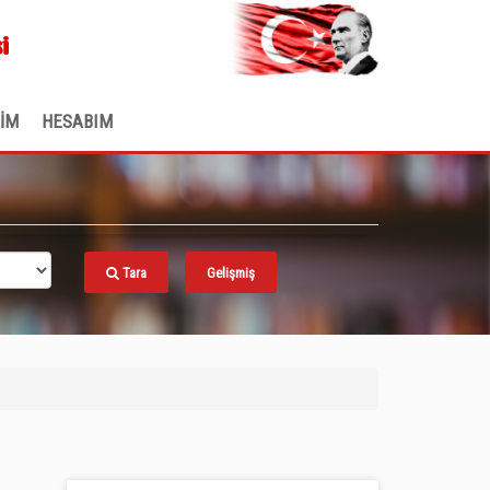
.
i
ŞİM
HESABIM
Tara
Gelişmiş