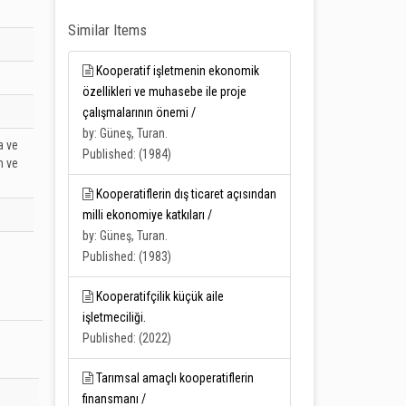
Similar Items
Kooperatif işletmenin ekonomik
özellikleri ve muhasebe ile proje
çalışmalarının önemi /
by: Güneş, Turan.
a ve
Published: (1984)
m ve
Kooperatiflerin dış ticaret açısından
milli ekonomiye katkıları /
by: Güneş, Turan.
Published: (1983)
Kooperatifçilik küçük aile
işletmeciliği.
Published: (2022)
Tarımsal amaçlı kooperatiflerin
finansmanı /