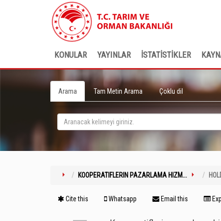
KONULAR
YAYINLAR
İSTATİSTİKLER
KAYN
Arama
Tam Metin Arama
Çoklu dil
KOOPERATIFLERIN PAZARLAMA HIZM...
HOL
Cite this
Whatsapp
Email this
Exp