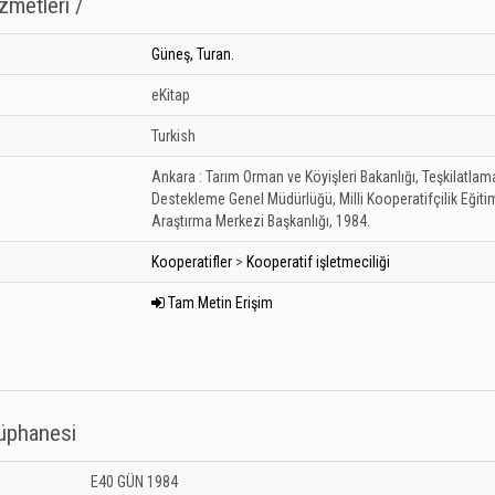
zmetleri /
Güneş, Turan.
eKitap
Turkish
Ankara :
Tarım Orman ve Köyişleri Bakanlığı, Teşkilatlam
Destekleme Genel Müdürlüğü, Milli Kooperatifçilik Eğiti
Araştırma Merkezi Başkanlığı,
1984.
Kooperatifler
>
Kooperatif işletmeciliği
Tam Metin Erişim
tüphanesi
 Kütüphanesi: Unknown
E40 GÜN 1984