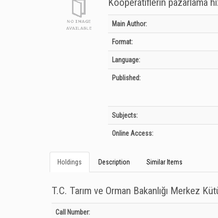
Kooperatiflerin pazarlama hi
Bibliographic Details
Main Author:
Format:
Language:
Published:
Subjects:
Online Access:
Holdings
Description
Similar Items
T.C. Tarım ve Orman Bakanlığı Merkez Kü
Holdings details from T.C. Tarım ve Orman Bakanlığı Merkez
Call Number: