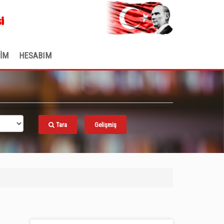
.
i
ŞİM
HESABIM
Tara
Gelişmiş