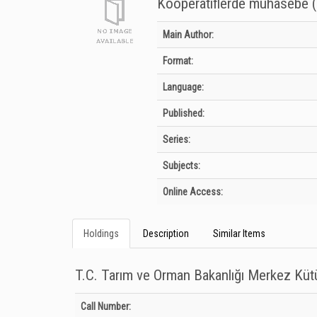
Kooperatiflerde muhasebe (
Bibliographic Details
Main Author:
Format:
Language:
Published:
Series:
Subjects:
Online Access:
Holdings
Description
Similar Items
T.C. Tarım ve Orman Bakanlığı Merkez Kü
Holdings details from T.C. Tarım ve Orman Bakanlığı Merkez
Call Number: