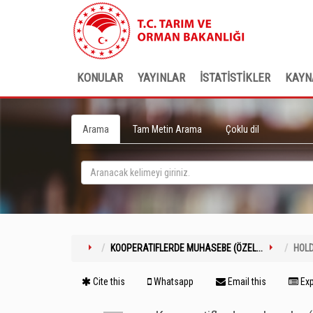
KONULAR
YAYINLAR
İSTATİSTİKLER
KAYN
Arama
Tam Metin Arama
Çoklu dil
KOOPERATIFLERDE MUHASEBE (ÖZEL...
HOL
Cite this
Whatsapp
Email this
Exp