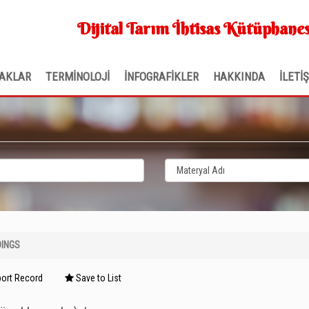
Dijital Tarım İhtisas Kütüphanes
AKLAR
TERMİNOLOJİ
İNFOGRAFİKLER
HAKKINDA
İLETİ
DINGS
ort Record
Save to List