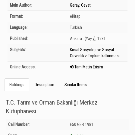
Bibliographic Details
Main Author:
Geray, Cevat.
Format:
eKitap
Language:
Turkish
Published:
Ankara :
(Yay.y),
1981.
Subjects:
Kırsal Sosyoloji ve Sosyal
Güvenlik
>
Toplum kalkınması
Online Access:
Tam Metin Erişim
Holdings
Description
Similar Items
T.C. Tarım ve Orman Bakanlığı Merkez
Kütüphanesi
Holdings details from T.C. Tarım ve Orman Bakanlığı Merkez Kütüphanesi:
Call Number:
E50 GER 1981
Unknown