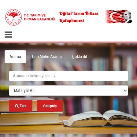
.
Dijital Tarım İhtisas
Kütüphanesi
Arama
Tam Metin Arama
Çoklu dil
Tara
Gelişmiş