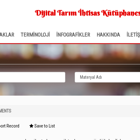
Dijital Tarım İhtisas Kütüphanes
AKLAR
TERMİNOLOJİ
İNFOGRAFİKLER
HAKKINDA
İLETİ
MENTS
ort Record
Save to List