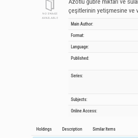
Azotlu gübre miktarı ve sul
çeşitlerinin yetişmesine ve v
Bibliographic Details
Main Author:
Format:
Language:
Published:
Series:
Subjects:
Online Access:
Holdings
Description
Similar Items