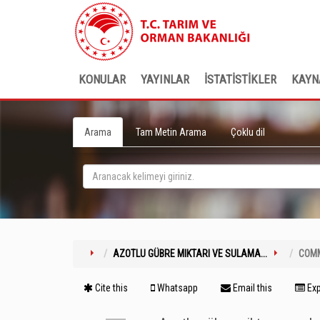
KONULAR
YAYINLAR
İSTATİSTİKLER
KAYN
Arama
Tam Metin Arama
Çoklu dil
AZOTLU GÜBRE MIKTARI VE SULAMA...
COM
Cite this
Whatsapp
Email this
Exp