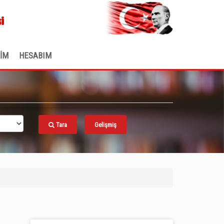
.
i
ŞİM
HESABIM
Tara
Gelişmiş