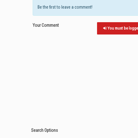
Be the first to leave a comment!
Your Comment
You must be logged 
Search Options