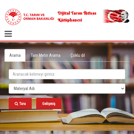
.
Dijital Tarım İhtisas
Kütüphanesi
Arama
Tam Metin Arama
Çoklu dil
Tara
Gelişmiş