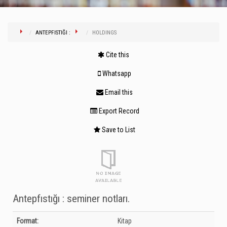
ANTEPFISTIĞI :
HOLDINGS
Cite this
Whatsapp
Email this
Export Record
Save to List
Antepfıstığı : seminer notları.
Bibliographic Details
Format:
Kitap