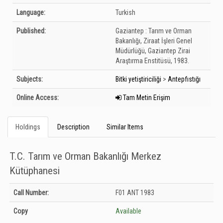
Language:
Turkish
Published:
Gaziantep :
Tarım ve Orman
Bakanlığı, Ziraat İşleri Genel
Müdürlüğü, Gaziantep Zirai
Araştırma Enstitüsü,
1983.
Subjects:
Bitki yetiştiriciliği
>
Antepfıstığı
Online Access:
Tam Metin Erişim
Holdings
Description
Similar Items
T.C. Tarım ve Orman Bakanlığı Merkez
Kütüphanesi
Holdings details from T.C. Tarım ve Orman Bakanlığı Merkez Kütüphanesi:
Call Number:
F01 ANT 1983
Unknown
Copy
Available