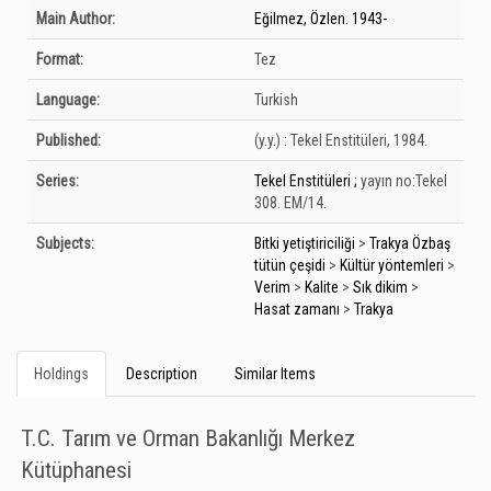
Bibliographic Details
Main Author:
Eğilmez, Özlen. 1943-
Format:
Tez
Language:
Turkish
Published:
(y.y.) :
Tekel Enstitüleri,
1984.
Series:
Tekel Enstitüleri ;
yayın no:Tekel
308. EM/14.
Subjects:
Bitki yetiştiriciliği
>
Trakya Özbaş
tütün çeşidi
>
Kültür yöntemleri
>
Verim
>
Kalite
>
Sık dikim
>
Hasat zamanı
>
Trakya
Holdings
Description
Similar Items
T.C. Tarım ve Orman Bakanlığı Merkez
Kütüphanesi