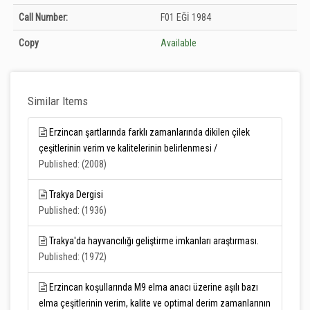
Holdings details from T.C. Tarım ve Orman Bakanlığı Merkez Kütüphanesi:
Call Number:
F01 EĞİ 1984
Unknown
Copy
Available
Similar Items
Erzincan şartlarında farklı zamanlarında dikilen çilek
çeşitlerinin verim ve kalitelerinin belirlenmesi /
Published: (2008)
Trakya Dergisi
Published: (1936)
Trakya'da hayvancılığı geliştirme imkanları araştırması.
Published: (1972)
Erzincan koşullarında M9 elma anacı üzerine aşılı bazı
elma çeşitlerinin verim, kalite ve optimal derim zamanlarının