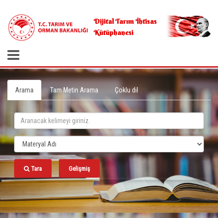
.
Dijital Tarım İhtisas
Kütüphanesi
Arama
Tam Metin Arama
Çoklu dil
Tara
Gelişmiş