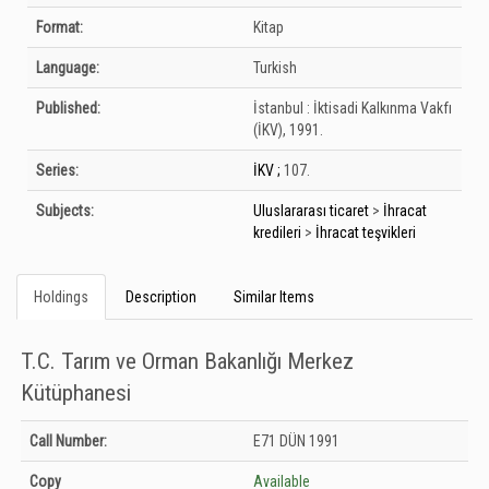
Format:
Kitap
Language:
Turkish
Published:
İstanbul :
İktisadi Kalkınma Vakfı
(İKV),
1991.
Series:
İKV ;
107.
Subjects:
Uluslararası ticaret
>
İhracat
kredileri
>
İhracat teşvikleri
Holdings
Description
Similar Items
T.C. Tarım ve Orman Bakanlığı Merkez
Kütüphanesi
Holdings details from T.C. Tarım ve Orman Bakanlığı Merkez Kütüphanesi:
Call Number:
E71 DÜN 1991
Unknown
Copy
Available