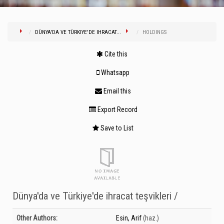
DÜNYA'DA VE TÜRKIYE'DE IHRACAT...
HOLDINGS
Cite this
Whatsapp
Email this
Export Record
Save to List
Dünya'da ve Türkiye'de ihracat teşvikleri /
Bibliographic Details
Other Authors:
Esin, Arif
(haz.)