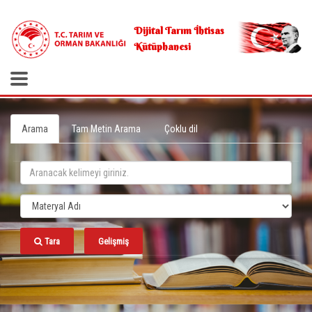
.
Dijital Tarım İhtisas
Kütüphanesi
Arama
Tam Metin Arama
Çoklu dil
Tara
Gelişmiş