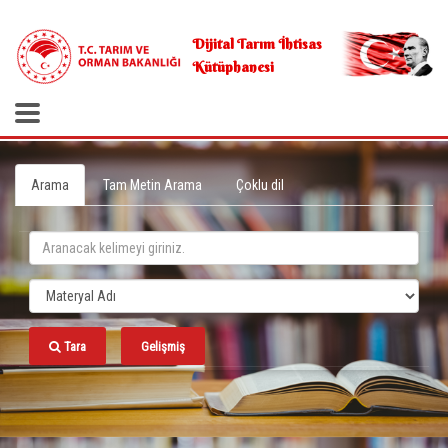
.
Dijital Tarım İhtisas
Kütüphanesi
Arama
Tam Metin Arama
Çoklu dil
Tara
Gelişmiş