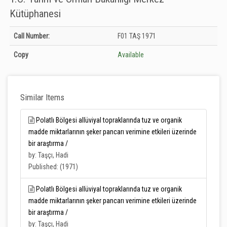
Kütüphanesi
Holdings details from T.C. Tarım ve Orman Bakanlığı Merkez Kütüphanesi:
Call Number:
F01 TAŞ 1971
Unknown
Copy
Available
Similar Items
Polatlı Bölgesi allüviyal topraklarında tuz ve organik
madde miktarlarının şeker pancarı verimine etkileri üzerinde
bir araştırma /
by: Taşçı, Hadi
Published: (1971)
Polatlı Bölgesi allüviyal topraklarında tuz ve organik
madde miktarlarının şeker pancarı verimine etkileri üzerinde
bir araştırma /
by: Taşçı, Hadi