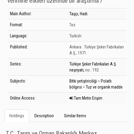
verimine etkileri üzerinde bir araştırma /
Bibliographic Details
Main Author:
Taşçı, Hadi.
Format:
Tez
Language:
Turkish
Published:
Ankara :
Türkiye Şeker Fabrikaları
A.Ş.,
1971.
Series:
Türkiye Şeker Fabrikaları A.Ş.
neşriyatı;
no.: 192
Subjects:
Bitki yetiştiriciliği
>
Polatlı
bölgesi
>
Tuz ve organik madde
Online Access:
Tam Metin Erişim
Holdings
Description
Similar Items
T.C. Tarım ve Orman Bakanlığı Merkez