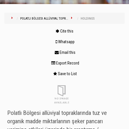
POLATLI BÖLGESI ALLÜVIYAL TOPR...
HOLDINGS
Cite this
Whatsapp
Email this
Export Record
Save to List
Polatlı Bölgesi allüviyal topraklarında tuz ve
organik madde miktarlarının şeker pancarı