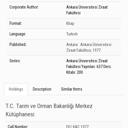
Corporate Author:
Ankara Üniversitesi Ziraat
Fakültesi
Format:
Kitap
Language:
Turkish
Published:
Ankara :
Ankara Üniversitesi
Ziraat Fakültesi,
1977.
Series:
Ankara Üniversitesi Ziraat
Fakültesi Yayınları: 637 Ders
Kitabı: 200
Holdings
Description
Similar Items
T.C. Tarım ve Orman Bakanlığı Merkez
Kütüphanesi
Holdings details from T.C. Tarım ve Orman Bakanlığı Merkez Kütüphanesi:
Call Number:
F61 KAC 1977