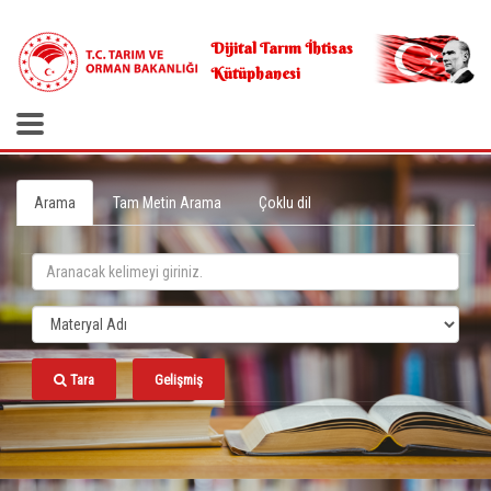
.
Dijital Tarım İhtisas
Kütüphanesi
Arama
Tam Metin Arama
Çoklu dil
Tara
Gelişmiş