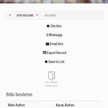
BITKI BESLEME.
HOLDINGS
Cite this
Whatsapp
Email this
Export Record
Save to List
Bitki besleme.
Bibliographic Details
Main Author:
Kacar, Burhan.