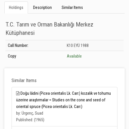
Holdings
Description
Similar Items
T.C. Tarım ve Orman Bakanlığı Merkez
Kütüphanesi
Holdings details from T.C. Tarım ve Orman Bakanlığı Merkez Kütüphanesi:
Call Number:
K10 EYÜ 1988
Unknown
Copy
Available
Similar Items
Doğu lâdini (Picea orientalis Lk. Carr.) kozalik ve tohumu
üzerine araştırmalar = Studies on the cone and seed of
oriental spruce (Picea orientalis Lk. Carr.)
by: Ürgenç, Suad
Published: (1965)