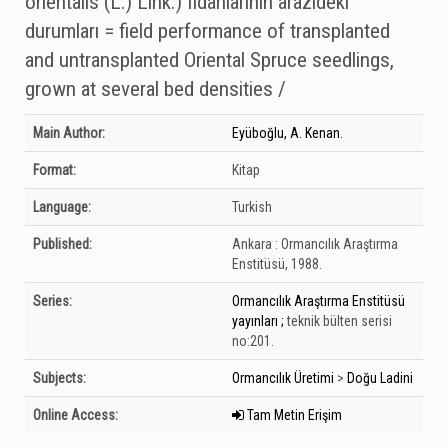
orientalis (L.) Link.) fidanlarının arazideki
durumları = field performance of transplanted
and untransplanted Oriental Spruce seedlings,
grown at several bed densities /
Bibliographic Details
Main Author:
Eyüboğlu, A. Kenan.
Format:
Kitap
Language:
Turkish
Published:
Ankara :
Ormancılık Araştırma
Enstitüsü,
1988.
Series:
Ormancılık Araştırma Enstitüsü
yayınları ;
teknik bülten serisi
no:201.
Subjects:
Ormancılık Üretimi
>
Doğu Ladini
Online Access:
Tam Metin Erişim