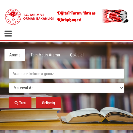
.
Dijital Tarım İhtisas
Kütüphanesi
Arama
Tam Metin Arama
Çoklu dil
Tara
Gelişmiş