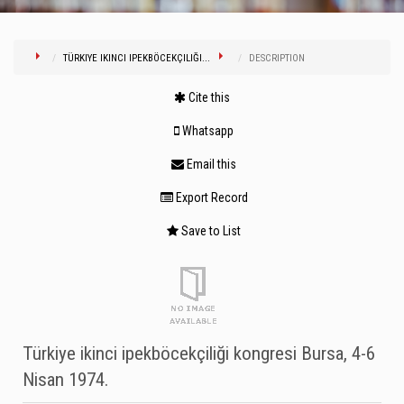
TÜRKIYE IKINCI IPEKBÖCEKÇILIĞI...
DESCRIPTION
Cite this
Whatsapp
Email this
Export Record
Save to List
Türkiye ikinci ipekböcekçiliği kongresi Bursa, 4-6
Nisan 1974.