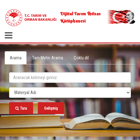
.
Dijital Tarım İhtisas
Kütüphanesi
Arama
Tam Metin Arama
Çoklu dil
Tara
Gelişmiş