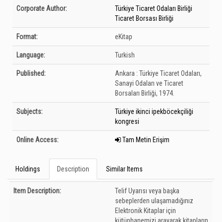
Bibliographic Details
Corporate Author:
Türkiye Ticaret Odaları Birliği
Ticaret Borsası Birliği
Format:
eKitap
Language:
Turkish
Published:
Ankara :
Türkiye Ticaret Odaları,
Sanayi Odaları ve Ticaret
Borsaları Birliği,
1974.
Subjects:
Türkiye ikinci ipekböcekçiliği
kongresi
Online Access:
Tam Metin Erişim
Holdings
Description
Similar Items
Description
Item Description:
Telif Uyarısı veya başka
sebeplerden ulaşamadığınız
Elektronik Kitaplar için
kütüphanemizi arayarak kitapların