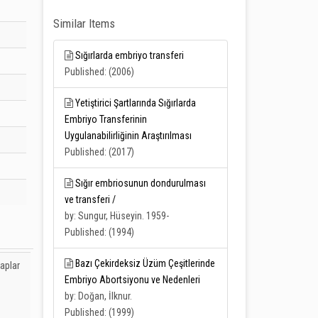
Similar Items
Sığırlarda embriyo transferi
Published: (2006)
Yetiştirici Şartlarında Sığırlarda
Embriyo Transferinin
Uygulanabilirliğinin Araştırılması
Published: (2017)
Sığır embriosunun dondurulması
ve transferi /
by: Sungur, Hüseyin. 1959-
Published: (1994)
Bazı Çekirdeksiz Üzüm Çeşitlerinde
taplar
Embriyo Abortsiyonu ve Nedenleri
by: Doğan, İlknur.
Published: (1999)