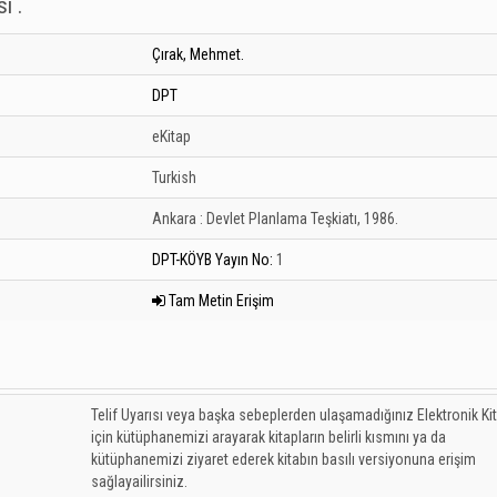
ı .
Çırak, Mehmet.
DPT
eKitap
Turkish
Ankara :
Devlet Planlama Teşkiatı,
1986.
DPT-KÖYB Yayın No:
1
Tam Metin Erişim
Telif Uyarısı veya başka sebeplerden ulaşamadığınız Elektronik Ki
için kütüphanemizi arayarak kitapların belirli kısmını ya da
kütüphanemizi ziyaret ederek kitabın basılı versiyonuna erişim
sağlayailirsiniz.