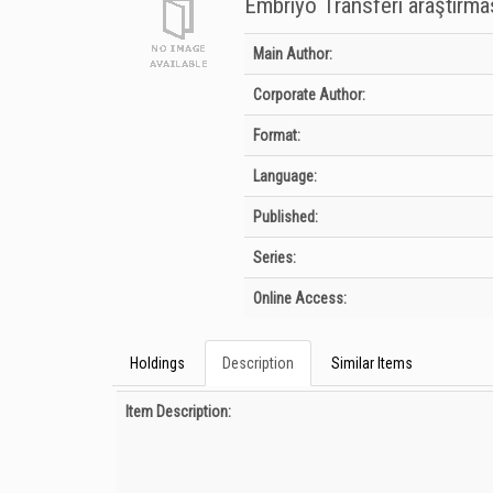
Embriyo Transferi araştırmas
Bibliographic Details
Main Author:
Corporate Author:
Format:
Language:
Published:
Series:
Online Access:
Holdings
Description
Similar Items
Description
Item Description: