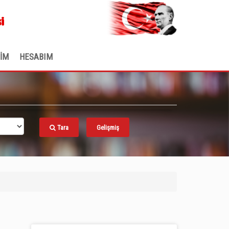
.
i
ŞİM
HESABIM
Tara
Gelişmiş