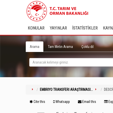
KONULAR
YAYINLAR
İSTATİSTİKLER
KAYN
Arama
Tam Metin Arama
Çoklu dil
EMBRIYO TRANSFERI ARAŞTIRMASI...
DESCR
Cite this
Whatsapp
Email this
Exp