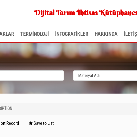
Dijital Tarım İhtisas Kütüphanes
AKLAR
TERMİNOLOJİ
İNFOGRAFİKLER
HAKKINDA
İLETİ
IPTION
ort Record
Save to List