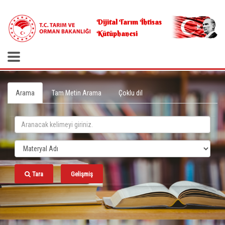
.
Dijital Tarım İhtisas
Kütüphanesi
Arama
Tam Metin Arama
Çoklu dil
Tara
Gelişmiş