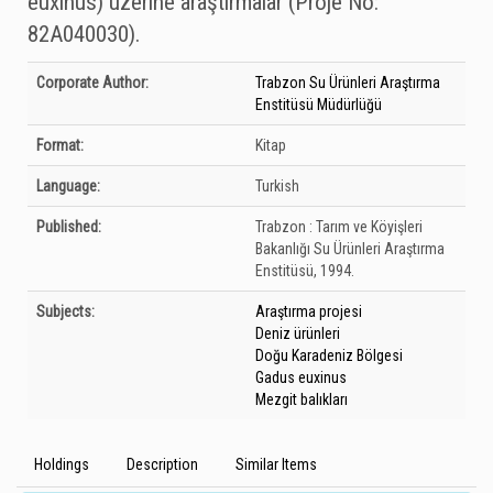
euxinus) üzerine araştırmalar (Proje No:
82A040030).
Bibliographic Details
Corporate Author:
Trabzon Su Ürünleri Araştırma
Enstitüsü Müdürlüğü
Format:
Kitap
Language:
Turkish
Published:
Trabzon :
Tarım ve Köyişleri
Bakanlığı Su Ürünleri Araştırma
Enstitüsü,
1994.
Subjects:
Araştırma projesi
Deniz ürünleri
Doğu Karadeniz Bölgesi
Gadus euxinus
Mezgit balıkları
Holdings
Description
Similar Items