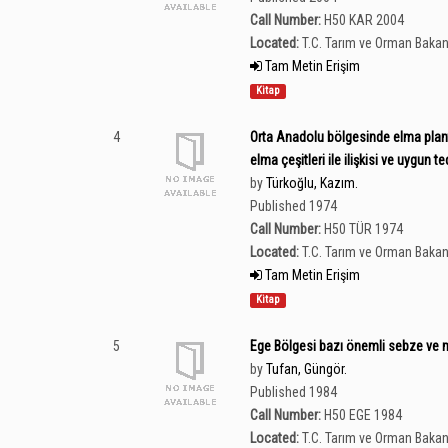
Call Number:
H50 KAR 2004
Located:
T.C. Tarım ve Orman Bakan
Tam Metin Erişim
Kitap
4
Orta Anadolu bölgesinde elma planta
elma çeşitleri ile ilişkisi ve uygun 
by
Türkoğlu, Kazım.
Published 1974
Call Number:
H50 TÜR 1974
Located:
T.C. Tarım ve Orman Bakan
Tam Metin Erişim
Kitap
5
Ege Bölgesi bazı önemli sebze ve me
by
Tufan, Güngör.
Published 1984
Call Number:
H50 EGE 1984
Located:
T.C. Tarım ve Orman Bakan