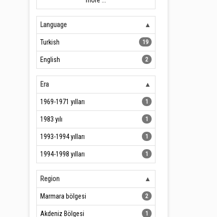
more ...
Language
Turkish
19
English
2
Era
1969-1971 yılları
1
1983 yılı
1
1993-1994 yılları
1
1994-1998 yılları
1
Region
Marmara bölgesi
2
Akdeniz Bölgesi
1