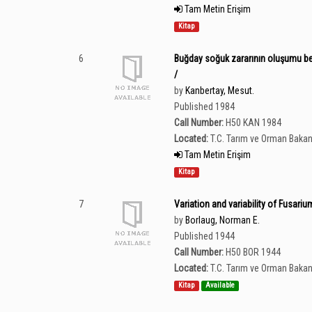
Tam Metin Erişim
Kitap
6
Buğday soğuk zararının oluşumu belir
/
by
Kanbertay, Mesut.
Published 1984
Call Number:
H50 KAN 1984
Located:
T.C. Tarım ve Orman Bakan
Tam Metin Erişim
Kitap
7
Variation and variability of Fusarium 
by
Borlaug, Norman E.
Published 1944
Call Number:
H50 BOR 1944
Located:
T.C. Tarım ve Orman Bakan
Kitap
Available