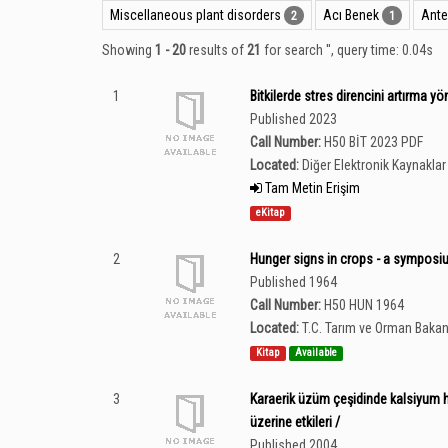
Miscellaneous plant disorders
Acı Benek
Ante
2
1
Showing
1 - 20
results of
21
for search '
'
, query time: 0.04s
1
Bitkilerde stres direncini artırma yö
Published 2023
Call Number:
H50 BİT 2023 PDF
Located:
Diğer Elektronik Kaynaklar 
Tam Metin Erişim
eKitap
2
Hunger signs in crops - a symposi
Published 1964
Call Number:
H50 HUN 1964
Located:
T.C. Tarım ve Orman Bakan
Kitap
Available
3
Karaerik üzüm çeşidinde kalsiyum hi
üzerine etkileri /
Published 2004