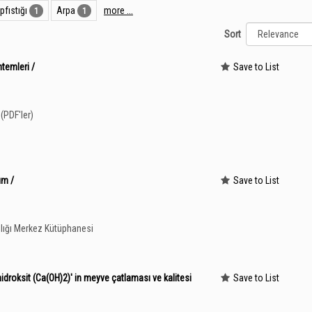
pfıstığı
Arpa
more ...
1
1
Sort
ntemleri /
Save to List
(PDF'ler)
um /
Save to List
lığı Merkez Kütüphanesi
droksit (Ca(OH)2)' in meyve çatlaması ve kalitesi
Save to List