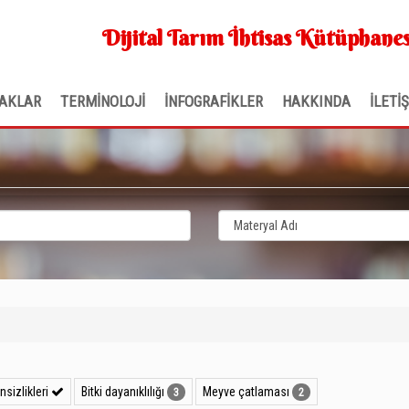
Dijital Tarım İhtisas Kütüphanes
AKLAR
TERMİNOLOJİ
İNFOGRAFİKLER
HAKKINDA
İLETİ
nsizlikleri
Bitki dayanıklılığı
Meyve çatlaması
3
2