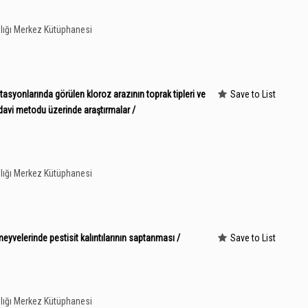
lığı Merkez Kütüphanesi
syonlarında görülen kloroz arazının toprak tipleri ve
Save to List
tedavi metodu üzerinde araştırmalar /
lığı Merkez Kütüphanesi
yvelerinde pestisit kalıntılarının saptanması /
Save to List
lığı Merkez Kütüphanesi