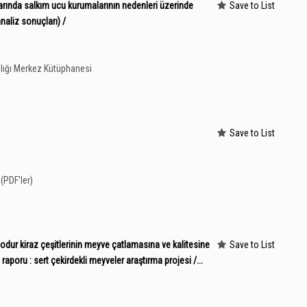
rında salkım ucu kurumalarının nedenleri üzerinde
Save to List
naliz sonuçları) /
lığı Merkez Kütüphanesi
Save to List
(PDF'ler)
odur kiraz çeşitlerinin meyve çatlamasına ve kalitesine
Save to List
raporu : sert çekirdekli meyveler araştırma projesi /...