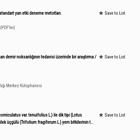
 standart yan etki deneme metotları.
Save to List
(PDF'ler)
an demir noksanlığının tedavisi üzerinde bir araştırma /
Save to List
lığı Merkez Kütüphanesi
niculatus var. tenuifolius L.) ile dik tipi (Lotus
Save to List
lek üçgülü (Trifolium fragiferum L.) yem bitkilerinin t...