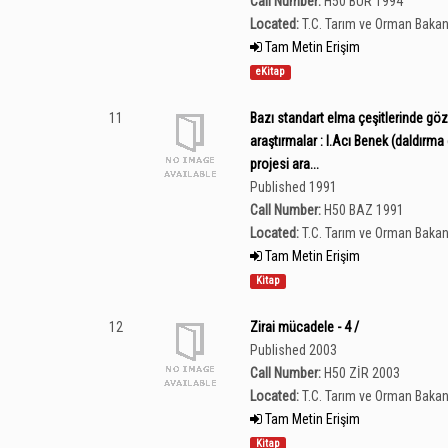
Call Number:
H50 BUR 1994
Located:
T.C. Tarım ve Orman Bakan
Tam Metin Erişim
eKitap
11
Bazı standart elma çeşitlerinde göz
araştırmalar : I.Acı Benek (daldırm
projesi ara...
Published 1991
Call Number:
H50 BAZ 1991
Located:
T.C. Tarım ve Orman Bakan
Tam Metin Erişim
Kitap
12
Zirai mücadele - 4 /
Published 2003
Call Number:
H50 ZİR 2003
Located:
T.C. Tarım ve Orman Bakan
Tam Metin Erişim
Kitap