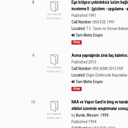
8
Ege bölgesi çekirdeksiz üzüm bağla
inceleme II : (gözlem - uygulama - a
Published 1991
Call Number:
H50 EGE 1991
Located:
T.C. Tarım ve Orman Bakan
Tam Metin Erişim
Kitap
9
Asma yaprağında zirai ilaç kalıntısı.
Published 2015
Call Number:
H50 ASM 2015 PDF
Located:
Diğer Elektronik Kaynaklar 
Tam Metin Erişim
Kitap
10
NAA ve Vapor Gard'ın bing ve karab
etkileri üzerinde araştırmalar sonuç 
by
Burak, Masum. 1959-
Published 1994