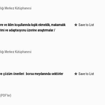
lığı Merkez Kütüphanesi
e ve iklim koşullarında kışlık ekmeklik, makarnalık
Save to List
rimi ve adaptasyonu üzerine araştırmalar /
lığı Merkez Kütüphanesi
 ve çözüm önerileri : borsa meydanında sektörler
Save to List
(PDF'ler)