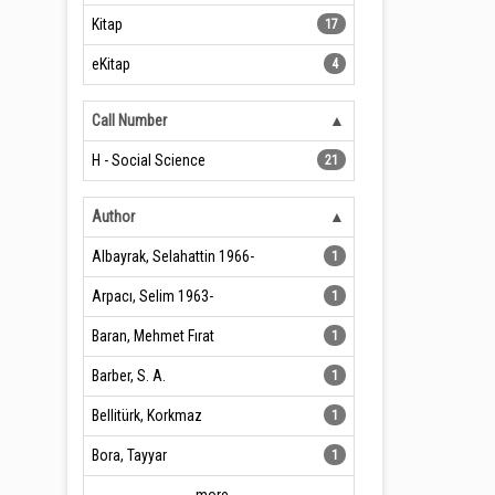
Kitap
17
eKitap
4
Call Number
H - Social Science
21
Author
Albayrak, Selahattin 1966-
1
Arpacı, Selim 1963-
1
Baran, Mehmet Fırat
1
Barber, S. A.
1
Bellitürk, Korkmaz
1
Bora, Tayyar
1