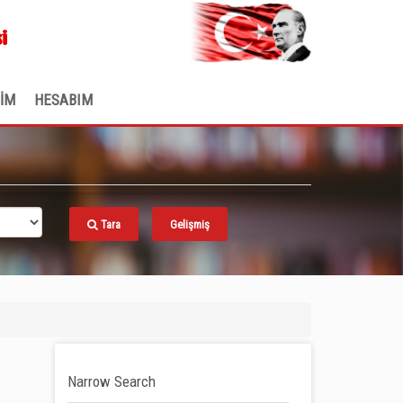
.
i
ŞİM
HESABIM
Tara
Gelişmiş
Narrow Search