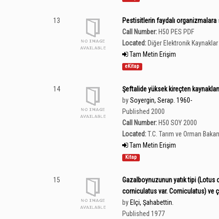
13
Pestisitlerin faydalı organizmalara
Call Number:
H50 PES PDF
Located:
Diğer Elektronik Kaynaklar 
Tam Metin Erişim
eKitap
14
Şeftalide yüksek kireçten kaynaklan
by
Soyergin, Serap. 1960-
Published 2000
Call Number:
H50 SOY 2000
Located:
T.C. Tarım ve Orman Bakan
Tam Metin Erişim
Kitap
15
Gazalboynuzunun yatık tipi (Lotus cor
corniculatus var. Corniculatus) ve çi
by
Elçi, Şahabettin.
Published 1977