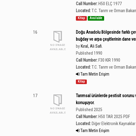
Call Number:
H50 ELÇ 1977
Located:
T.C. Tarım ve Orman Bakan
Kitap
Available
16
Doğu Anadolu Bölgesinde farklı çevr
buğday ve arpa çeşitlerinin dane ve
by
Kıral, Ali Safi.
Published 1990
Call Number:
F30 KIR 1990
Located:
T.C. Tarım ve Orman Bakan
Tam Metin Erişim
Kitap
17
Tarımsal ürünlerde pestisit sorunu
konuşuyor.
Published 2025
Call Number:
H50 TAR 2025 PDF
Located:
Diğer Elektronik Kaynaklar 
Tam Metin Erişim