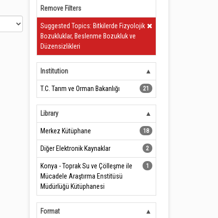
Remove Filters
Clear Filter
Suggested Topics: Bitkilerde Fizyolojik
Bozukluklar, Beslenme Bozukluk ve
Düzensizlikleri
Institution
T.C. Tarım ve Orman Bakanlığı
21
Library
Merkez Kütüphane
18
Diğer Elektronik Kaynaklar
2
Konya - Toprak Su ve Çölleşme ile
1
Mücadele Araştırma Enstitüsü
Müdürlüğü Kütüphanesi
Format