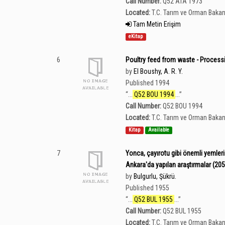
Call Number:
Q52 ATA 1973
Located:
T.C. Tarım ve Orman Bakan
Tam Metin Erişim
eKitap
6
Poultry feed from waste - Process
by
El Boushy, A. R. Y.
Published 1994
“
...
Q52 BOU 1994
...
”
Call Number:
Q52 BOU 1994
Located:
T.C. Tarım ve Orman Bakan
Kitap
Available
7
Yonca, çayırotu gibi önemli yemleri
Ankara'da yapılan araştırmalar (205
by
Bulgurlu, Şükrü.
Published 1955
“
...
Q52 BUL 1955
...
”
Call Number:
Q52 BUL 1955
Located:
T.C. Tarım ve Orman Bakan