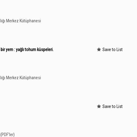
lığı Merkez Kütüphanesi
ir yem : yağlı tohum küspeleri.
Save to List
lığı Merkez Kütüphanesi
Save to List
(PDF'ler)