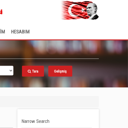
.
i
ŞİM
HESABIM
Tara
Gelişmiş
Narrow Search