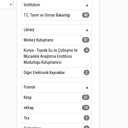
Institution
T.C. Tarım ve Orman Bakanlığı
43
Library
Merkez Kütüphane
37
Konya - Toprak Su ve Çölleşme ile
4
Mücadele Araştırma Enstitüsü
Müdürlüğü Kütüphanesi
Diğer Elektronik Kaynaklar
2
Format
Kitap
21
eKitap
19
Tez
2