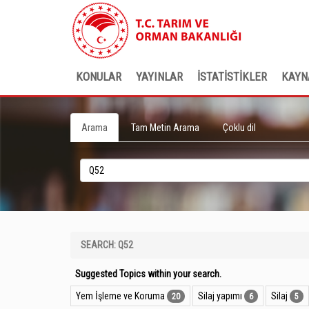
KONULAR
YAYINLAR
İSTATİSTİKLER
KAYN
Arama
Tam Metin Arama
Çoklu dil
SEARCH: Q52
Suggested Topics within your search.
Yem İşleme ve Koruma
Silaj yapımı
Silaj
20
6
5