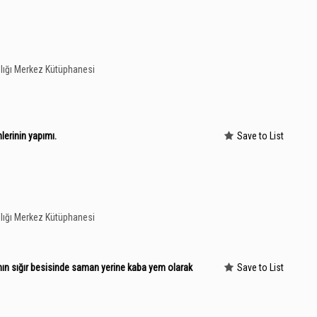
lığı Merkez Kütüphanesi
lerinin yapımı.
Save to List
lığı Merkez Kütüphanesi
nın sığır besisinde saman yerine kaba yem olarak
Save to List