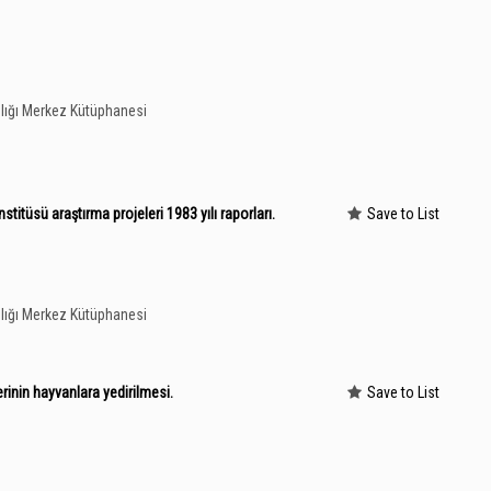
lığı Merkez Kütüphanesi
itüsü araştırma projeleri 1983 yılı raporları.
Save to List
lığı Merkez Kütüphanesi
erinin hayvanlara yedirilmesi.
Save to List