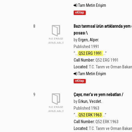
Tam Metin Erişim
eKitap
8
Bazı tarımsal ürün artıklarında yem 
posası \
by
Ergen, Alper.
Published 1991
“
...
Q52 ERG 1991
...
”
Call Number:
Q52 ERG 1991
Located:
T.C. Tarım ve Orman Bakan
Tam Metin Erişim
eKitap
9
Çayır, mer'a ve yem nebatları /
by
Erkun, Vecdet.
Published 1963
“
...
Q52 ERK 1963
...
”
Call Number:
Q52 ERK 1963
Located:
T.C. Tarım ve Orman Bakan