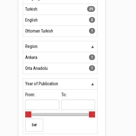
Turkish
39
English
3
Ottoman Turkish
1
Region
Ankara
1
Orta Anadolu
1
Year of Publication
From:
To: