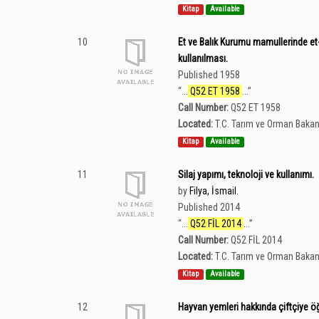
Kitap
Available
10
Et ve Balık Kurumu mamullerinde et
kullanılması.
Published 1958
“
...
Q52 ET 1958
...
”
Call Number:
Q52 ET 1958
Located:
T.C. Tarım ve Orman Bakan
Kitap
Available
11
Silaj yapımı, teknoloji ve kullanımı.
by
Filya, İsmail.
Published 2014
“
...
Q52 FİL 2014
...
”
Call Number:
Q52 FİL 2014
Located:
T.C. Tarım ve Orman Bakan
Kitap
Available
12
Hayvan yemleri hakkında çiftçiye öğ