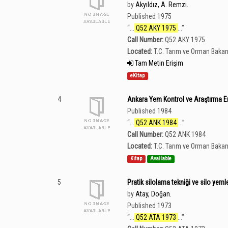
by
Akyıldız, A. Remzi.
Published 1975
“
...
Q52 AKY 1975
...
”
Call Number:
Q52 AKY 1975
Located:
T.C. Tarım ve Orman Bakan
Tam Metin Erişim
eKitap
4
Ankara Yem Kontrol ve Araştırma Enst
Published 1984
“
...
Q52 ANK 1984
...
”
Call Number:
Q52 ANK 1984
Located:
T.C. Tarım ve Orman Bakan
Kitap
Available
5
Pratik silolama tekniği ve silo yeml
by
Atay, Doğan.
Published 1973
“
...
Q52 ATA 1973
...
”