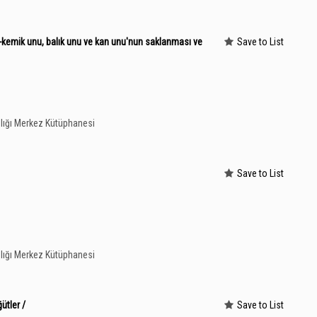
-kemik unu, balık unu ve kan unu'nun saklanması ve
Save to List
lığı Merkez Kütüphanesi
Save to List
lığı Merkez Kütüphanesi
ütler /
Save to List