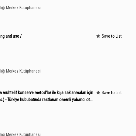
lığı Merkez Kütüphanesi
ing and use /
Save to List
lığı Merkez Kütüphanesi
n muhtelif konserve metod'lar ile kışa saklanmaları için
Save to List
s.) - Türkiye hububatında rastlanan önemli yabancı ot...
lığı Merkez Kütüphanesi