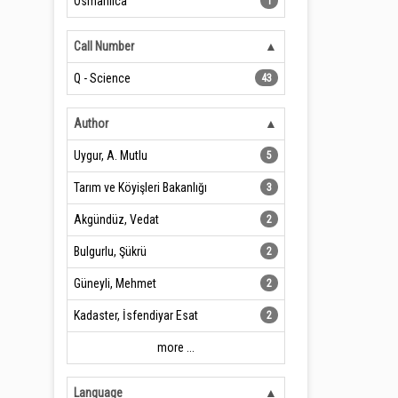
Osmanlıca
1
Call Number
Q - Science
43
Author
Uygur, A. Mutlu
5
Tarım ve Köyişleri Bakanlığı
3
Akgündüz, Vedat
2
Bulgurlu, Şükrü
2
Güneyli, Mehmet
2
Kadaster, İsfendiyar Esat
2
more ...
Language