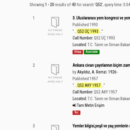
Showing
1 - 20
results of
43
for search '
Q52
'
, query time: 0.0
1
3. Uluslararası yem kongresi ve yem
Published 1993
“
...
Q52 ÜÇ 1993
...
”
Call Number:
Q52 ÜÇ 1993
Located:
T.C. Tarım ve Orman Bakan
Kitap
Available
2
Ankara civarı çayırlarının biçim zam
by
Akyıldız, A. Remzi. 1926-
Published 1957
“
...
Q52 AKY 1957
...
”
Call Number:
Q52 AKY 1957
Located:
T.C. Tarım ve Orman Bakan
Tam Metin Erişim
Tez
3
Yemler bilgisi,yeşil ve yaş yemlerin