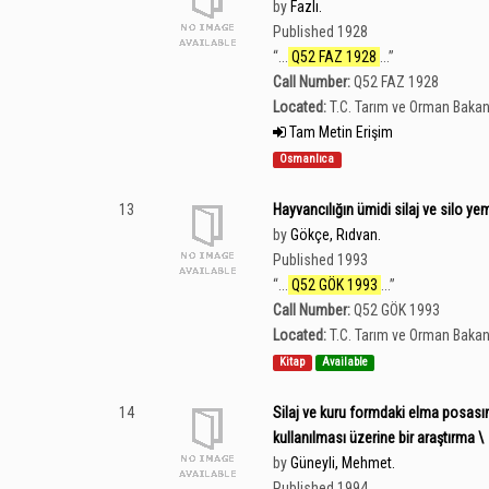
by
Fazlı.
Published 1928
“
...
Q52 FAZ 1928
...
”
Call Number:
Q52 FAZ 1928
Located:
T.C. Tarım ve Orman Bakan
Tam Metin Erişim
Osmanlıca
13
Hayvancılığın ümidi silaj ve silo yem
by
Gökçe, Rıdvan.
Published 1993
“
...
Q52 GÖK 1993
...
”
Call Number:
Q52 GÖK 1993
Located:
T.C. Tarım ve Orman Bakan
Kitap
Available
14
Silaj ve kuru formdaki elma posası
kullanılması üzerine bir araştırma \
by
Güneyli, Mehmet.
Published 1994