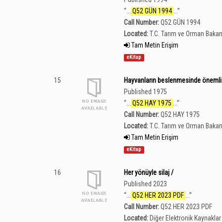
“
...
Q52 GÜN 1994
...
”
Call Number:
Q52 GÜN 1994
Located:
T.C. Tarım ve Orman Bakan
Tam Metin Erişim
eKitap
15
Hayvanların beslenmesinde önemli b
Published 1975
“
...
Q52 HAY 1975
...
”
Call Number:
Q52 HAY 1975
Located:
T.C. Tarım ve Orman Bakan
Tam Metin Erişim
eKitap
16
Her yönüyle silaj /
Published 2023
“
...
Q52 HER 2023 PDF
...
”
Call Number:
Q52 HER 2023 PDF
Located:
Diğer Elektronik Kaynaklar 