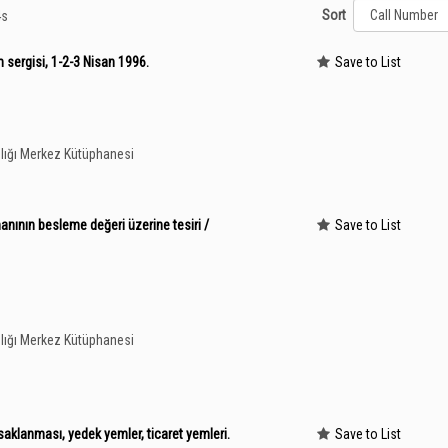
Sort
4s
 sergisi, 1-2-3 Nisan 1996.
Save to List
lığı Merkez Kütüphanesi
anının besleme değeri üzerine tesiri /
Save to List
lığı Merkez Kütüphanesi
 saklanması, yedek yemler, ticaret yemleri.
Save to List