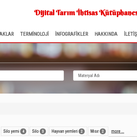
Dijital Tarım İhtisas Kütüphanes
AKLAR
TERMİNOLOJİ
İNFOGRAFİKLER
HAKKINDA
İLETİ
Silo yemi
Silo
Hayvan yemleri
Mısır
more ...
4
3
2
2