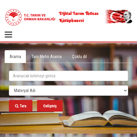
.
Dijital Tarım İhtisas
Kütüphanesi
Arama
Tam Metin Arama
Çoklu dil
Tara
Gelişmiş