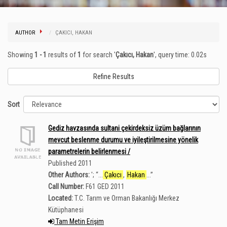
AUTHOR
ÇAKICI, HAKAN
Showing
1 - 1
results of
1
for search '
Çakıcı, Hakan
'
, query time: 0.02s
Refine Results
Sort
Gediz havzasında sultani çekirdeksiz üzüm bağlarının
mevcut beslenme durumu ve iyileştirilmesine yönelik
parametrelerin belirlenmesi /
Published 2011
Other Authors:
';
“
...
Çakıcı
,
Hakan
...
”
Call Number:
F61 GED 2011
Located:
T.C. Tarım ve Orman Bakanlığı Merkez
Kütüphanesi
Tam Metin Erişim