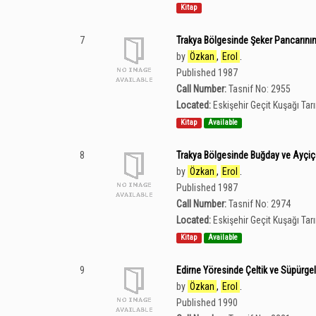
Kitap
7
Trakya Bölgesinde Şeker Pancarının Ü
by
Özkan
,
Erol
.
Published 1987
Call Number:
Tasnif No: 2955
Located:
Eskişehir Geçit Kuşağı Ta
Kitap
Available
8
Trakya Bölgesinde Buğday ve Ayçiçeğ
by
Özkan
,
Erol
.
Published 1987
Call Number:
Tasnif No: 2974
Located:
Eskişehir Geçit Kuşağı Ta
Kitap
Available
9
Edirne Yöresinde Çeltik ve Süpürgeliğ
by
Özkan
,
Erol
.
Published 1990