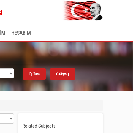
.
i
ŞİM
HESABIM
Tara
Gelişmiş
Related Subjects