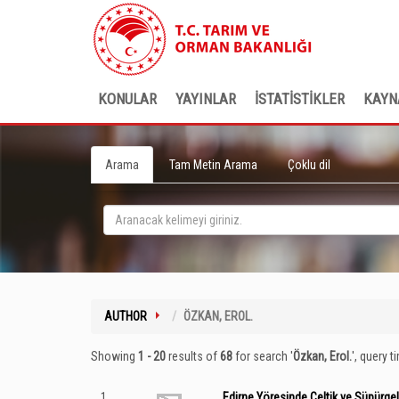
KONULAR
YAYINLAR
İSTATİSTİKLER
KAYN
Arama
Tam Metin Arama
Çoklu dil
AUTHOR
ÖZKAN, EROL.
Showing
1 - 20
results of
68
for search '
Özkan, Erol.
'
, query t
1
Edirne Yöresinde Çeltik ve Süpürgeliğ