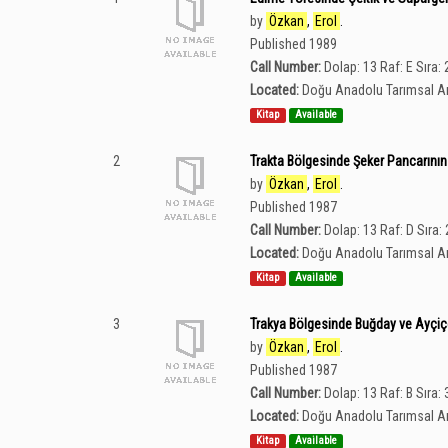
by
Özkan
,
Erol
.
Published 1989
Call Number:
Dolap: 13 Raf: E Sıra: 
Located:
Doğu Anadolu Tarımsal Ar
Kitap
Available
2
Trakta Bölgesinde Şeker Pancarının Ü
by
Özkan
,
Erol
.
Published 1987
Call Number:
Dolap: 13 Raf: D Sıra:
Located:
Doğu Anadolu Tarımsal Ar
Kitap
Available
3
Trakya Bölgesinde Buğday ve Ayçiçeğ
by
Özkan
,
Erol
.
Published 1987
Call Number:
Dolap: 13 Raf: B Sıra: 
Located:
Doğu Anadolu Tarımsal Ar
Kitap
Available