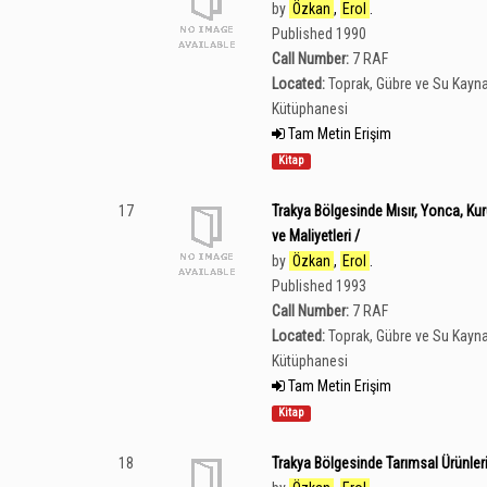
by
Özkan
,
Erol
.
Published 1990
Call Number:
7 RAF
Located:
Toprak, Gübre ve Su Kayna
Kütüphanesi
Tam Metin Erişim
Kitap
17
Trakya Bölgesinde Mısır, Yonca, Kur
ve Maliyetleri /
by
Özkan
,
Erol
.
Published 1993
Call Number:
7 RAF
Located:
Toprak, Gübre ve Su Kayna
Kütüphanesi
Tam Metin Erişim
Kitap
18
Trakya Bölgesinde Tarımsal Ürünlerin