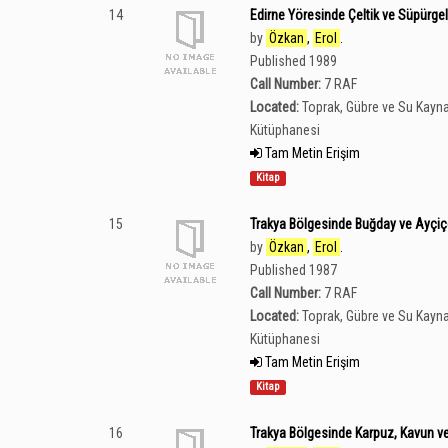
14
Edirne Yöresinde Çeltik ve Süpürgeliğ
by
Özkan
,
Erol
.
Published 1989
Call Number:
7 RAF
Located:
Toprak, Gübre ve Su Kayna
Kütüphanesi
Tam Metin Erişim
Kitap
15
Trakya Bölgesinde Buğday ve Ayçiçeği
by
Özkan
,
Erol
.
Published 1987
Call Number:
7 RAF
Located:
Toprak, Gübre ve Su Kayna
Kütüphanesi
Tam Metin Erişim
Kitap
16
Trakya Bölgesinde Karpuz, Kavun ve Ç