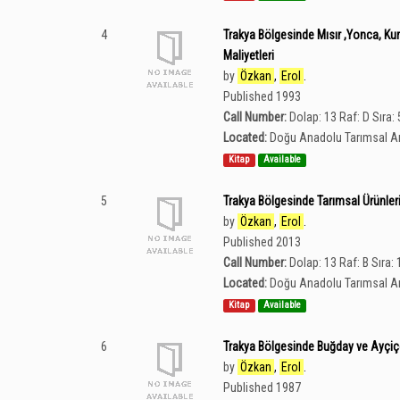
4
Trakya Bölgesinde Mısır ,Yonca, Kur
Maliyetleri
by
Özkan
,
Erol
.
Published 1993
Call Number:
Dolap: 13 Raf: D Sıra:
Located:
Doğu Anadolu Tarımsal Ar
Kitap
Available
5
Trakya Bölgesinde Tarımsal Ürünlerin
by
Özkan
,
Erol
.
Published 2013
Call Number:
Dolap: 13 Raf: B Sıra: 
Located:
Doğu Anadolu Tarımsal Ar
Kitap
Available
6
Trakya Bölgesinde Buğday ve Ayçiçeği
by
Özkan
,
Erol
.
Published 1987