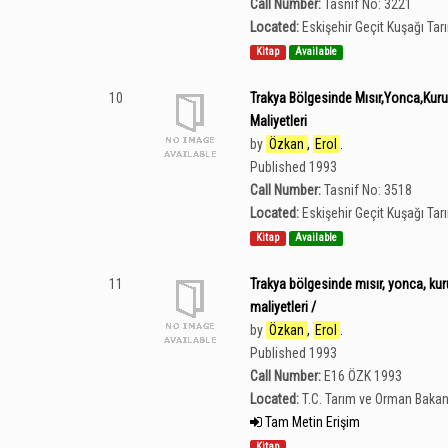
Call Number:
Tasnif No: 3221
Located:
Eskişehir Geçit Kuşağı Ta
Kitap
Available
10
Trakya Bölgesinde Mısır,Yonca,Kuru
Maliyetleri
by
Özkan
,
Erol
.
Published 1993
Call Number:
Tasnif No: 3518
Located:
Eskişehir Geçit Kuşağı Ta
Kitap
Available
11
Trakya bölgesinde mısır, yonca, kur
maliyetleri /
by
Özkan
,
Erol
.
Published 1993
Call Number:
E16 ÖZK 1993
Located:
T.C. Tarım ve Orman Bakan
Tam Metin Erişim
Kitap