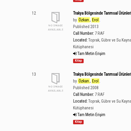
12
Trakya Bölgesinde Tarımsal Ürünlerin
by
Özkan
,
Erol
.
Published 2013
Call Number:
7 RAF
Located:
Toprak, Gübre ve Su Kayna
Kütüphanesi
Tam Metin Erişim
Kitap
13
Trakya Bölgesinde Tarımsal Ürünlerin
by
Özkan
,
Erol
.
Published 2008
Call Number:
7 RAF
Located:
Toprak, Gübre ve Su Kayna
Kütüphanesi
Tam Metin Erişim
Kitap