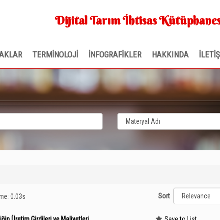
Dijital Tarım İhtisas Kütüphanes
AKLAR
TERMİNOLOJİ
İNFOGRAFİKLER
HAKKINDA
İLETİ
Sort
ime: 0.03s
in Üretim Girdileri ve Maliyetleri
Save to List