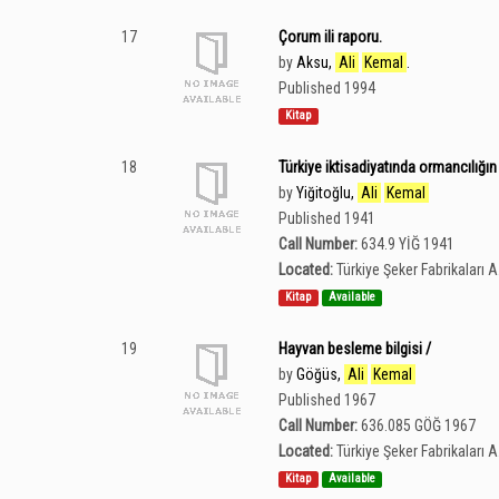
17
Çorum ili raporu.
by
Aksu,
Ali
Kemal
.
Published 1994
Kitap
18
Türkiye iktisadiyatında ormancılığın
by
Yiğitoğlu,
Ali
Kemal
Published 1941
Call Number:
634.9 YİĞ 1941
Located:
Türkiye Şeker Fabrikaları 
Kitap
Available
19
Hayvan besleme bilgisi /
by
Göğüs,
Ali
Kemal
Published 1967
Call Number:
636.085 GÖĞ 1967
Located:
Türkiye Şeker Fabrikaları 
Kitap
Available