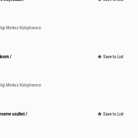
lığı Merkez Kütüphanesi
kısım /
Save to List
lığı Merkez Kütüphanesi
serve usulleri /
Save to List