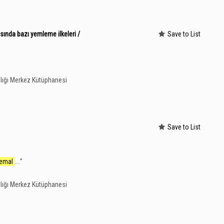
asında bazı yemleme ilkeleri /
Save to List
lığı Merkez Kütüphanesi
Save to List
emal
....
”
lığı Merkez Kütüphanesi