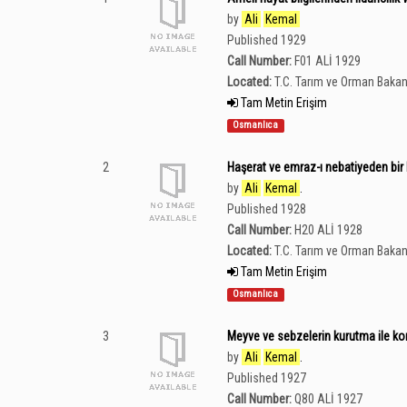
by
Ali
Kemal
Published 1929
Call Number:
F01 ALİ 1929
Located:
T.C. Tarım ve Orman Bakan
Tam Metin Erişim
Osmanlıca
2
Haşerat ve emraz-ı nebatiyeden bir 
by
Ali
Kemal
.
Published 1928
Call Number:
H20 ALİ 1928
Located:
T.C. Tarım ve Orman Bakan
Tam Metin Erişim
Osmanlıca
3
Meyve ve sebzelerin kurutma ile kon
by
Ali
Kemal
.
Published 1927
Call Number:
Q80 ALİ 1927