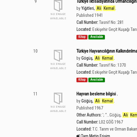
9
Türkiye İktisadiyatında Ormancılığın
by
Yiğitleri,
Ali
Kemal
.
Published 1941
Call Number:
Tasnif No: 281
Located:
Eskişehir Geçit Kuşağı Ta
Kitap
Available
10
Türkiye Hayvancılığının Kalkındırıl
by
Gögüş,
Ali
Kemal
.
Call Number:
Tasnif No: 1370
Located:
Eskişehir Geçit Kuşağı Ta
Kitap
Available
11
Hayvan besleme bilgisi .
by
Göğüş,
Ali
Kemal
.
Published 1967
Other Authors:
';
“
...Göğüş,
Ali
Kem
Call Number:
L02 GÖĞ 1967
Located:
T.C. Tarım ve Orman Bakan
Tam Metin Erişim