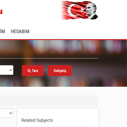
.
i
ŞİM
HESABIM
Tara
Gelişmiş
Related Subjects