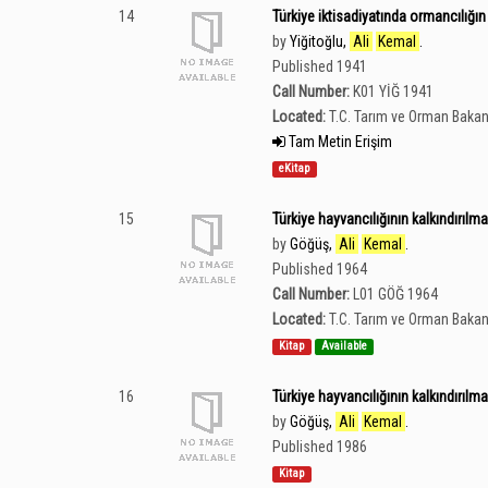
14
Türkiye iktisadiyatında ormancılığın
by
Yiğitoğlu,
Ali
Kemal
.
Published 1941
Call Number:
K01 YİĞ 1941
Located:
T.C. Tarım ve Orman Bakan
Tam Metin Erişim
eKitap
15
Türkiye hayvancılığının kalkındırılm
by
Göğüş,
Ali
Kemal
.
Published 1964
Call Number:
L01 GÖĞ 1964
Located:
T.C. Tarım ve Orman Bakan
Kitap
Available
16
Türkiye hayvancılığının kalkındırılm
by
Göğüş,
Ali
Kemal
.
Published 1986
Kitap