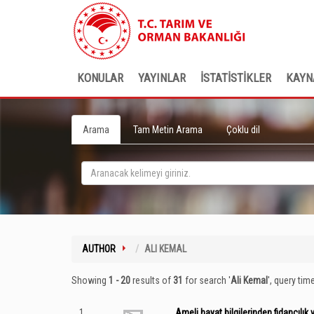
KONULAR
YAYINLAR
İSTATİSTİKLER
KAYN
Arama
Tam Metin Arama
Çoklu dil
AUTHOR
ALI KEMAL
Showing
1 - 20
results of
31
for search '
Ali Kemal
'
, query tim
1
Ameli hayat bilgilerinden fidancılık 