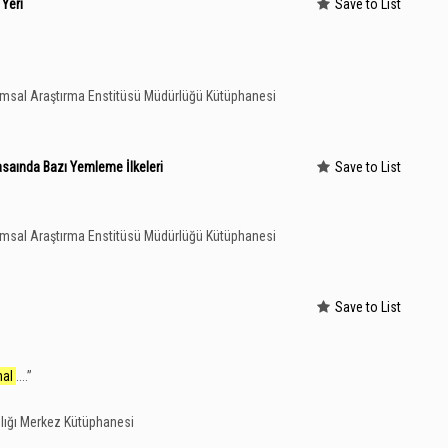
 Yeri
Save to List
rımsal Araştırma Enstitüsü Müdürlüğü Kütüphanesi
masaında Bazı Yemleme İlkeleri
Save to List
rımsal Araştırma Enstitüsü Müdürlüğü Kütüphanesi
Save to List
al
....
”
lığı Merkez Kütüphanesi