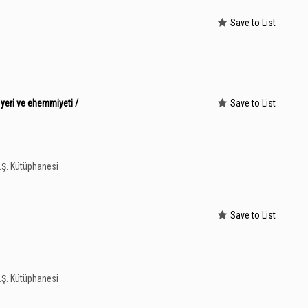
Save to List
 yeri ve ehemmiyeti /
Save to List
A.Ş. Kütüphanesi
Save to List
A.Ş. Kütüphanesi