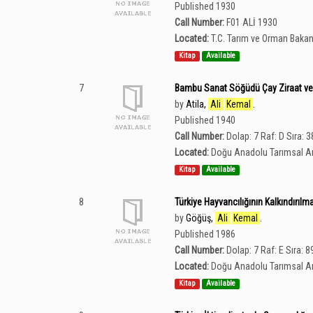
Published 1930
Call Number:
F01 ALİ 1930
Located:
T.C. Tarım ve Orman Bakan
Kitap
Available
7
Bambu Sanat Söğüdü Çay Ziraat ve
by
Atila,
Ali
Kemal
.
Published 1940
Call Number:
Dolap: 7 Raf: D Sıra: 3
Located:
Doğu Anadolu Tarımsal Ar
Kitap
Available
8
Türkiye Hayvancılığının Kalkındırıl
by
Göğüş,
Ali
Kemal
.
Published 1986
Call Number:
Dolap: 7 Raf: E Sıra: 8
Located:
Doğu Anadolu Tarımsal Ar
Kitap
Available