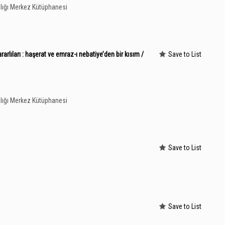
lığı Merkez Kütüphanesi
ararlıları : haşerat ve emraz-ı nebatiye’den bir kısım /
Save to List
lığı Merkez Kütüphanesi
Save to List
Save to List