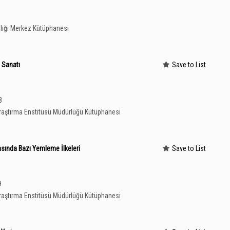
lığı Merkez Kütüphanesi
 Sanatı
Save to List
8
aştırma Enstitüsü Müdürlüğü Kütüphanesi
masında Bazı Yemleme İlkeleri
Save to List
9
aştırma Enstitüsü Müdürlüğü Kütüphanesi