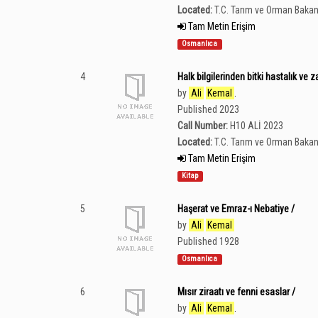
Located:
T.C. Tarım ve Orman Bakan
Tam Metin Erişim
Osmanlıca
4
Halk bilgilerinden bitki hastalık ve z
by
Ali
Kemal
.
Published 2023
Call Number:
H10 ALİ 2023
Located:
T.C. Tarım ve Orman Bakan
Tam Metin Erişim
Kitap
5
Haşerat ve Emraz-ı Nebatiye /
by
Ali
Kemal
Published 1928
Osmanlıca
6
Mısır ziraatı ve fenni esaslar /
by
Ali
Kemal
.