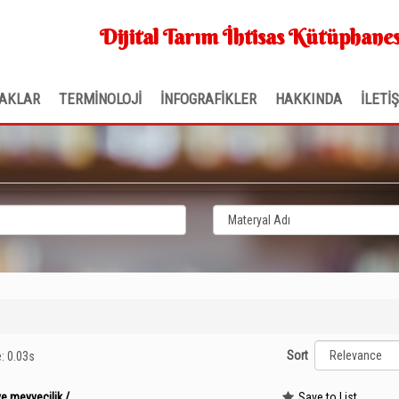
Dijital Tarım İhtisas Kütüphanes
AKLAR
TERMİNOLOJİ
İNFOGRAFİKLER
HAKKINDA
İLETİ
Sort
e: 0.03s
ve meyvecilik /
Save to List