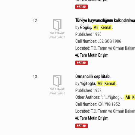
eKitap
12
Türkiye hayvancılığının kalkındırılm
by
Göğüş,
Ali
Kemal
.
Published 1986
Call Number:
L02 GÖĞ 1986
Located:
T.C. Tarım ve Orman Bakan
Tam Metin Erişim
eKitap
13
Ormancılık cep kitabı.
by
Yiğitoğlu,
Ali
Kemal
.
Published 1952
Other Authors:
';
“
...Yiğitoğlu,
Ali
K
Call Number:
K01 YİĞ 1952
Located:
T.C. Tarım ve Orman Bakan
Tam Metin Erişim
eKitap