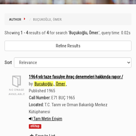
AUTHOR
BUÇUKOĞLU, ÖMER.
Showing
1 - 4
results of
4
for search '
Buçukoğlu, Ömer.
'
, query time: 0.02s
Refine Results
Sort
1964 yılı taze fasulye ihraç denemeleri hakkında rapor /
by
Buçukoğlu
,
Ömer
.
Published 1965
Call Number:
E71 BUÇ 1965
Located:
T.C. Tarım ve Orman Bakanlığı Merkez
Kütüphanesi
Tam Metin Erişim
eKitap
Save to List