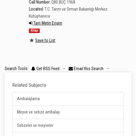
Call Number:
Q80 BUÇ 1968
Located:
T.C. Tarım ve Orman Bakanlığı Merkez
Kütüphanesi
Tam Metin Erişim
Kitap
Save to List
Search Tools:
Get RSS Feed
—
Email this Search
—
Related Subjects
Ambalajlama
Meyve ve sebze ambalajı
Sebzeler ve meyveler