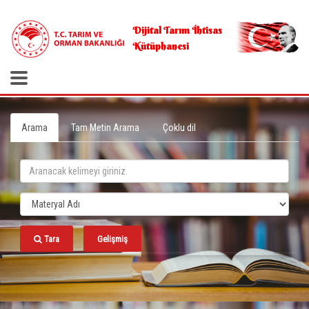
.
Dijital Tarım İhtisas
Kütüphanesi
Arama
Tam Metin Arama
Çoklu dil
Tara
Gelişmiş