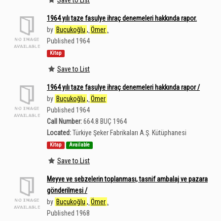
1964 yılı taze fasulye ihraç denemeleri hakkında rapor.
by
Buçukoğlu
,
Ömer
.
Published 1964
Kitap
Save to List
1964 yılı taze fasulye ihraç denemeleri hakkında rapor /
by
Buçukoğlu
,
Ömer
Published 1964
Call Number:
664.8 BUÇ 1964
Located:
Türkiye Şeker Fabrikaları A.Ş. Kütüphanesi
Kitap
Available
Save to List
Meyve ve sebzelerin toplanması, tasnif ambalaj ve pazara
gönderilmesi /
by
Buçukoğlu
,
Ömer
.
Published 1968