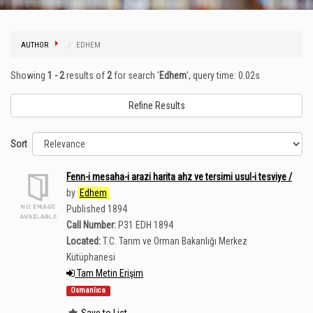
AUTHOR
EDHEM
Showing
1 - 2
results of
2
for search '
Edhem
'
, query time: 0.02s
Refine Results
Sort
Fenn-i mesaha-i arazi harita ahz ve tersimi usul-i tesviye /
by
Edhem
Published 1894
Call Number:
P31 EDH 1894
Located:
T.C. Tarım ve Orman Bakanlığı Merkez
Kütüphanesi
Tam Metin Erişim
Osmanlıca
Save to List