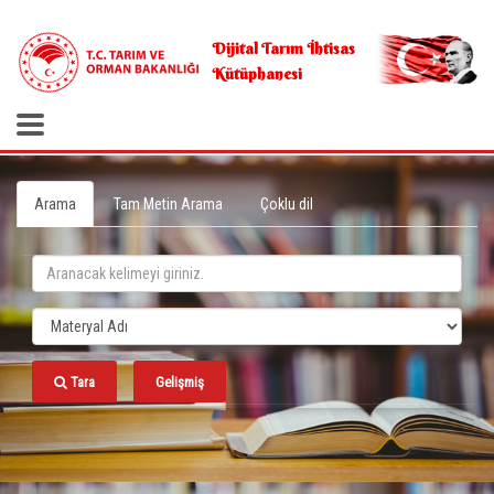
.
Dijital Tarım İhtisas
Kütüphanesi
Arama
Tam Metin Arama
Çoklu dil
Tara
Gelişmiş