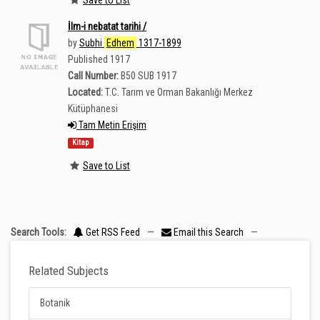
İlm-i nebatat tarihi /
by
Subhi
Edhem
1317-1899
Published 1917
Call Number:
B50 SUB 1917
Located:
T.C. Tarım ve Orman Bakanlığı Merkez
Kütüphanesi
Tam Metin Erişim
Kitap
Save to List
Search Tools:
Get RSS Feed
—
Email this Search
—
Related Subjects
Botanik