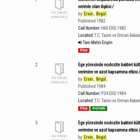
verimle olan ilişkisi /
by
Ersin
,
Birgül
.
Published 1982
Call Number:
H60 ERS 1982
Located:
T.C. Tarım ve Orman Bakan
Tam Metin Erişim
Kitap
2
Ege yöresinde nodozite bakteri kült
verimine ve azot kapsamına etkisi 
by
Ersin
,
Birgül
.
Published 1984
Call Number:
P34 ERS 1984
Located:
T.C. Tarım ve Orman Bakan
Kitap
Available
3
Ege yöresinde nodozite bakteri kültü
verimine ve azot kapsamına etkisi 
by
Ersin
,
Birgül
.