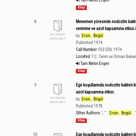
Tam Metin Erişim
Kitap
8
Menemen yöresinde nodozite bakteri
verimine ve azot kapsamına etkisi 
by
Ersin
,
Birgül
.
Published 1974
Call Number:
F02 ERS 1974
Located:
T.C. Tarım ve Orman Bakan
Tam Metin Erişim
Kitap
9
Ege koşullarında nodozite bakteri kül
azot kapsamına etkisi.
by
Ersin
,
Birgül
.
Published 1978
Other Authors:
';
“
...
Ersin
,
Birgül
....
Kitap
10
Ege koşullarında nodozite bakteri kül