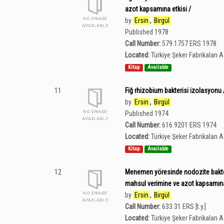
azot kapsamına etkisi /
by
Ersin
,
Birgül
Published 1978
Call Number:
579.1757 ERS 1978
Located:
Türkiye Şeker Fabrikaları 
Kitap
Available
11
Fiğ rhizobium bakterisi izolasyonu 
by
Ersin
,
Birgül
Published 1974
Call Number:
616.9201 ERS 1974
Located:
Türkiye Şeker Fabrikaları 
Kitap
Available
12
Menemen yöresinde nodozite bakteri
mahsul verimine ve azot kapsamına 
by
Ersin
,
Birgül
Call Number:
633.31 ERS [t.y.]
Located:
Türkiye Şeker Fabrikaları 