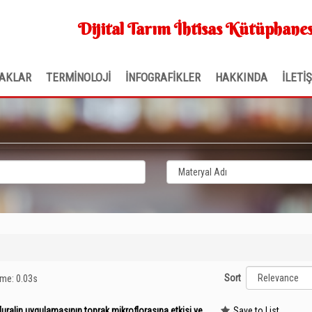
Dijital Tarım İhtisas Kütüphanes
AKLAR
TERMİNOLOJİ
İNFOGRAFİKLER
HAKKINDA
İLETİ
Sort
time: 0.03s
uralin uygulamasının toprak mikroflorasına etkisi ve
Save to List