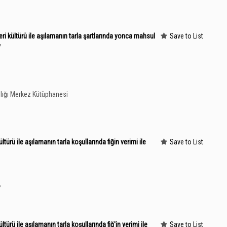
 kültürü ile aşılamanın tarla şartlarında yonca mahsul
Save to List
/
lığı Merkez Kütüphanesi
türü ile aşılamanın tarla koşullarında fiğin verimi ile
Save to List
”
türü ile aşılamanın tarla koşullarında fiğ'in verimi ile
Save to List