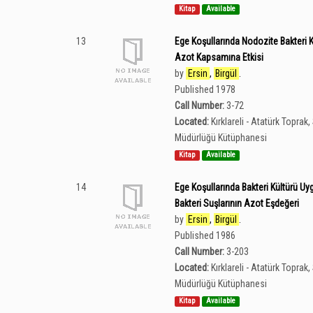
Kitap
Available
13
Ege Koşullarında Nodozite Bakteri Kü
Azot Kapsamına Etkisi
by
Ersin
,
Birgül
.
Published 1978
Call Number:
3-72
Located:
Kırklareli - Atatürk Topra
Müdürlüğü Kütüphanesi
Kitap
Available
14
Ege Koşullarında Bakteri Kültürü U
Bakteri Suşlarının Azot Eşdeğeri
by
Ersin
,
Birgül
.
Published 1986
Call Number:
3-203
Located:
Kırklareli - Atatürk Topra
Müdürlüğü Kütüphanesi
Kitap
Available