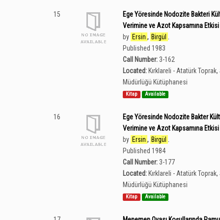
15
Ege Yöresinde Nodozite Bakteri Kült
Verimine ve Azot Kapsamına Etkisi
by
Ersin
,
Birgül
.
Published 1983
Call Number:
3-162
Located:
Kırklareli - Atatürk Topra
Müdürlüğü Kütüphanesi
Kitap
Available
16
Ege Yöresinde Nodozite Bakter Kült
Verimine ve Azot Kapsamına Etkisi
by
Ersin
,
Birgül
.
Published 1984
Call Number:
3-177
Located:
Kırklareli - Atatürk Topra
Müdürlüğü Kütüphanesi
Kitap
Available
17
Menemen Ovası Koşullarında Pamuğu