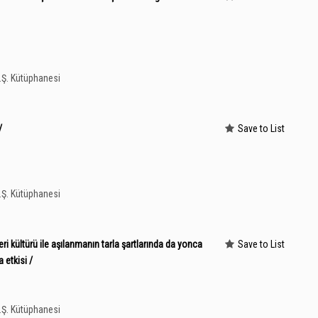
A.Ş. Kütüphanesi
/
Save to List
A.Ş. Kütüphanesi
 kültürü ile aşılanmanın tarla şartlarında da yonca
Save to List
etkisi /
A.Ş. Kütüphanesi