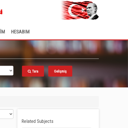
.
i
ŞİM
HESABIM
Tara
Gelişmiş
Related Subjects