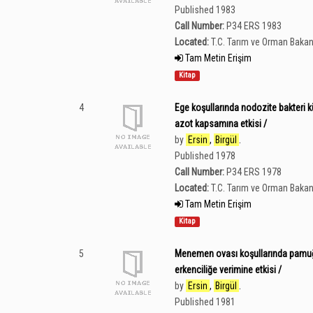
Published 1983
Call Number:
P34 ERS 1983
Located:
T.C. Tarım ve Orman Bakan
Tam Metin Erişim
Kitap
4
Ege koşullarında nodozite bakteri kül
azot kapsamına etkisi /
by
Ersin
,
Birgül
.
Published 1978
Call Number:
P34 ERS 1978
Located:
T.C. Tarım ve Orman Bakan
Tam Metin Erişim
Kitap
5
Menemen ovası koşullarında pamuğun
erkenciliğe verimine etkisi /
by
Ersin
,
Birgül
.
Published 1981