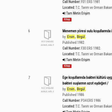
Call Number:
F01 ERS 1981
Located:
T.C. Tarım ve Orman Bakan
Tam Metin Erişim
Kitap
6
Menemen yöresi sulu koşullarında iki
by
Ersin
,
Birgül
.
Published 1982
Call Number:
F30 ERS 1982
Located:
T.C. Tarım ve Orman Bakan
Tam Metin Erişim
Kitap
7
Ege koşullarında bakteri kültürü uy
bakteri suşlarının azot eşdeğeri /
by
Ersin
,
Birgül
.
Published 1986
Call Number:
P34 ERS 1986
Located:
T.C. Tarım ve Orman Bakan