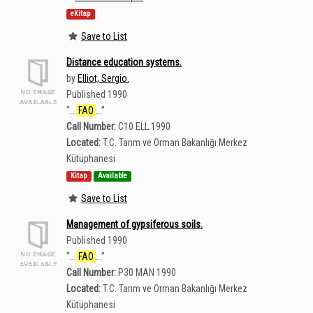
eKitap
Save to List
Distance education systems.
by
Elliot, Sergio.
Published 1990
“
...
FAO
...
”
Call Number:
C10 ELL 1990
Located:
T.C. Tarım ve Orman Bakanlığı Merkez
Kütüphanesi
Kitap
Available
Save to List
Management of gypsiferous soils.
Published 1990
“
...
FAO
...
”
Call Number:
P30 MAN 1990
Located:
T.C. Tarım ve Orman Bakanlığı Merkez
Kütüphanesi