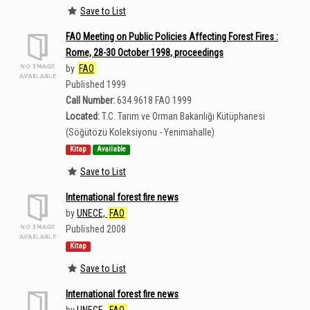
Save to List
FAO Meeting on Public Policies Affecting Forest Fires :
Rome, 28-30 October 1998, proceedings
by
FAO
Published 1999
Call Number:
634.9618 FAO 1999
Located:
T.C. Tarım ve Orman Bakanlığı Kütüphanesi
(Söğütözü Koleksiyonu - Yenimahalle)
Kitap
Available
Save to List
International forest fire news
by
UNECE,
FAO
Published 2008
Kitap
Save to List
International forest fire news