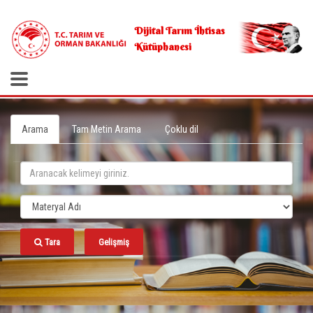
.
Dijital Tarım İhtisas
Kütüphanesi
Arama
Tam Metin Arama
Çoklu dil
Tara
Gelişmiş