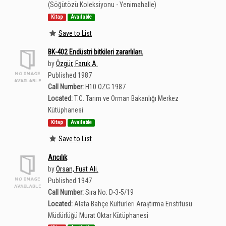
(Söğütözü Koleksiyonu - Yenimahalle)
Kitap
Available
Save to List
BK-402 Endüstri bitkileri zararlıları.
by
Özgür, Faruk A.
Published 1987
Call Number:
H10 ÖZG 1987
Located:
T.C. Tarım ve Orman Bakanlığı Merkez
Kütüphanesi
Kitap
Available
Save to List
Arıcılık
by
Örsan, Fuat Ali.
Published 1947
Call Number:
Sıra No: D-3-5/19
Located:
Alata Bahçe Kültürleri Araştırma Enstitüsü
Müdürlüğü Murat Oktar Kütüphanesi