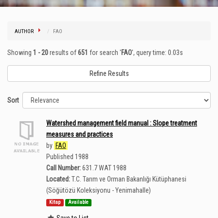
AUTHOR
FAO
Showing
1 - 20
results of
651
for search '
FAO
'
, query time: 0.03s
Refine Results
Sort
Watershed management field manual : Slope treatment
measures and practices
by
FAO
Published 1988
Call Number:
631.7 WAT 1988
Located:
T.C. Tarım ve Orman Bakanlığı Kütüphanesi
(Söğütözü Koleksiyonu - Yenimahalle)
Kitap
Available
Save to List