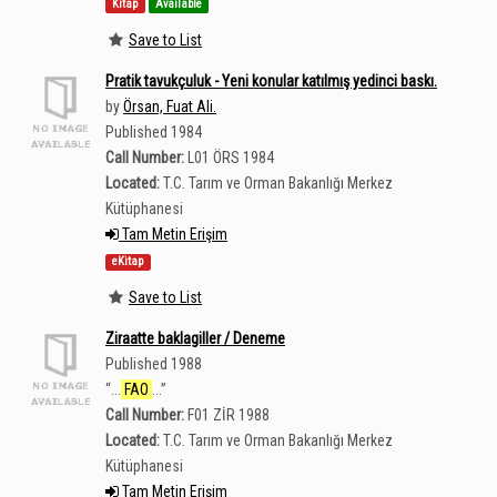
Kitap
Available
Save to List
Pratik tavukçuluk - Yeni konular katılmış yedinci baskı.
by
Örsan, Fuat Ali.
Published 1984
Call Number:
L01 ÖRS 1984
Located:
T.C. Tarım ve Orman Bakanlığı Merkez
Kütüphanesi
Tam Metin Erişim
eKitap
Save to List
Ziraatte baklagiller / Deneme
Published 1988
“
...
FAO
...
”
Call Number:
F01 ZİR 1988
Located:
T.C. Tarım ve Orman Bakanlığı Merkez
Kütüphanesi
Tam Metin Erişim