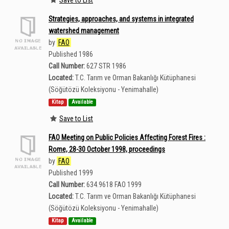
Strategies, approaches, and systems in integrated
watershed management
by
FAO
Published 1986
Call Number:
627 STR 1986
Located:
T.C. Tarım ve Orman Bakanlığı Kütüphanesi
(Söğütözü Koleksiyonu - Yenimahalle)
Kitap
Available
Save to List
FAO Meeting on Public Policies Affecting Forest Fires :
Rome, 28-30 October 1998, proceedings
by
FAO
Published 1999
Call Number:
634.9618 FAO 1999
Located:
T.C. Tarım ve Orman Bakanlığı Kütüphanesi
(Söğütözü Koleksiyonu - Yenimahalle)
Kitap
Available