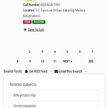
Call Number:
N20 AGR 1991
Located:
T.C. Tarım ve Orman Bakanlığı Merkez
Kütüphanesi
Kitap
Available
Save to List
2
3
4
5
6
7
8
9
10
11
NEXT »
[33]
Search Tools:
Get RSS Feed
—
Email this Search
—
Related Subjects
Bitki yetiştiriciliği
Orman yangınları