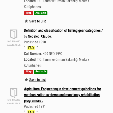
Located:
T.C. Tarım ve Orman Bakanlığı Merkez
Kütüphanesi
Kitap
Available
Save to List
Definition and classification of fishing gear categories /
by
Nédélec, Claude.
Published 1990
“
...
FAO
...
”
Call Number:
N20 NED 1990
Located:
T.C. Tarım ve Orman Bakanlığı Merkez
Kütüphanesi
Kitap
Available
Save to List
Agricultural Engineering in development guidelines for
mechanization systems and machinary rehabilitation
programses .
Published 1991
“
...
FAO
...
”