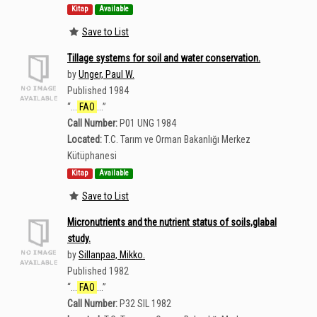
Kitap
Available
Save to List
Tillage systems for soil and water conservation.
by
Unger, Paul W.
Published 1984
“
...
FAO
...
”
Call Number:
P01 UNG 1984
Located:
T.C. Tarım ve Orman Bakanlığı Merkez
Kütüphanesi
Kitap
Available
Save to List
Micronutrients and the nutrient status of soils,glabal
study.
by
Sillanpaa, Mikko.
Published 1982
“
...
FAO
...
”
Call Number:
P32 SIL 1982