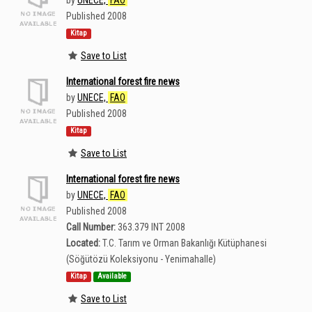
by
UNECE,
FAO
Published 2008
Kitap
Save to List
International forest fire news
by
UNECE,
FAO
Published 2008
Kitap
Save to List
International forest fire news
by
UNECE,
FAO
Published 2008
Call Number:
363.379 INT 2008
Located:
T.C. Tarım ve Orman Bakanlığı Kütüphanesi
(Söğütözü Koleksiyonu - Yenimahalle)
Kitap
Available
Save to List