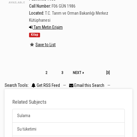
Call Number:
F06 GÜN 1986
Located:
T.C. Tarım ve Orman Bakanlığı Merkez
Kütüphanesi
Tam Metin Erişim
Kitap
Save to List
2
3
NEXT »
[3]
Search Tools:
Get RSS Feed
—
Email this Search
—
Related Subjects
Sulama
Su tüketimi