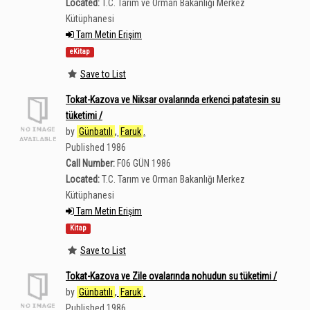
Located:
T.C. Tarım ve Orman Bakanlığı Merkez
Kütüphanesi
Tam Metin Erişim
eKitap
Save to List
Tokat-Kazova ve Niksar ovalarında erkenci patatesin su
tüketimi /
by
Günbatılı
,
Faruk
.
Published 1986
Call Number:
F06 GÜN 1986
Located:
T.C. Tarım ve Orman Bakanlığı Merkez
Kütüphanesi
Tam Metin Erişim
Kitap
Save to List
Tokat-Kazova ve Zile ovalarında nohudun su tüketimi /
by
Günbatılı
,
Faruk
.
Published 1986