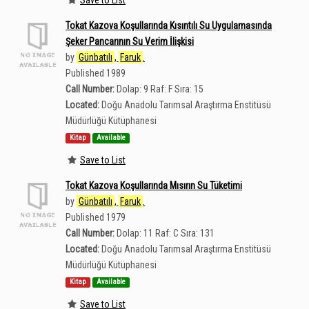
Tokat Kazova Koşullarında Kısıntılı Su Uygulamasında
Şeker Pancarının Su Verim İlişkisi
by
Günbatılı
,
Faruk
.
Published 1989
Call Number:
Dolap: 9 Raf: F Sıra: 15
Located:
Doğu Anadolu Tarımsal Araştırma Enstitüsü
Müdürlüğü Kütüphanesi
Kitap
Available
Save to List
Tokat Kazova Koşullarında Mısırın Su Tüketimi
by
Günbatılı
,
Faruk
.
Published 1979
Call Number:
Dolap: 11 Raf: C Sıra: 131
Located:
Doğu Anadolu Tarımsal Araştırma Enstitüsü
Müdürlüğü Kütüphanesi
Kitap
Available
Save to List