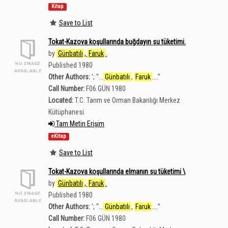
Kitap
Save to List
Tokat-Kazova koşullarında buğdayın su tüketimi.
by
Günbatılı
,
Faruk
.
Published 1980
Other Authors:
';
“
...
Günbatılı
,
Faruk
....
”
Call Number:
F06 GÜN 1980
Located:
T.C. Tarım ve Orman Bakanlığı Merkez
Kütüphanesi
Tam Metin Erişim
eKitap
Save to List
Tokat-Kazova koşullarında elmanın su tüketimi \
by
Günbatılı
,
Faruk
.
Published 1980
Other Authors:
';
“
...
Günbatılı
,
Faruk
....
”
Call Number:
F06 GÜN 1980