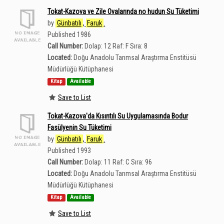
Tokat-Kazova ve Zile Ovalarında no hudun Su Tüketimi
by
Günbatılı
,
Faruk
.
Published 1986
Call Number:
Dolap: 12 Raf: F Sıra: 8
Located:
Doğu Anadolu Tarımsal Araştırma Enstitüsü
Müdürlüğü Kütüphanesi
Kitap
Available
Save to List
Tokat-Kazova'da Kısıntılı Su Uygulamasında Bodur
Fasülyenin Su Tüketimi
by
Günbatılı
,
Faruk
.
Published 1993
Call Number:
Dolap: 11 Raf: C Sıra: 96
Located:
Doğu Anadolu Tarımsal Araştırma Enstitüsü
Müdürlüğü Kütüphanesi
Kitap
Available
Save to List