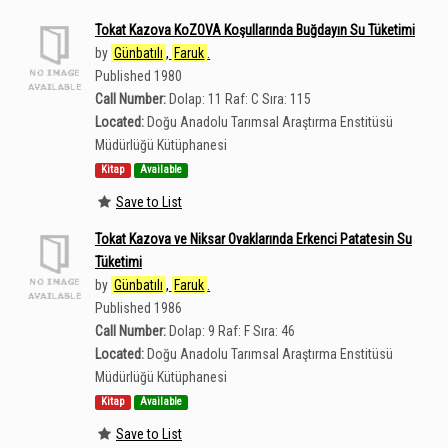
Tokat Kazova KoZOVA Koşullarında Buğdayın Su Tüketimi
by
Günbatılı
,
Faruk
.
Published 1980
Call Number:
Dolap: 11 Raf: C Sıra: 115
Located:
Doğu Anadolu Tarımsal Araştırma Enstitüsü
Müdürlüğü Kütüphanesi
Kitap
Available
Save to List
Tokat Kazova ve Niksar Ovaklarında Erkenci Patatesin Su
Tüketimi
by
Günbatılı
,
Faruk
.
Published 1986
Call Number:
Dolap: 9 Raf: F Sıra: 46
Located:
Doğu Anadolu Tarımsal Araştırma Enstitüsü
Müdürlüğü Kütüphanesi
Kitap
Available
Save to List