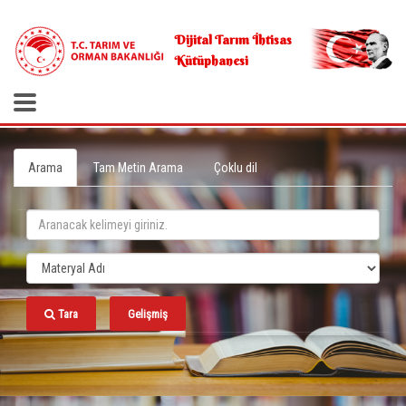
.
Dijital Tarım İhtisas
Kütüphanesi
Arama
Tam Metin Arama
Çoklu dil
Tara
Gelişmiş