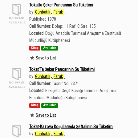
Tokatta Şeker Pancarının Su Tüketimi
by
Günbatılı
,
Faruk
.
Published 1978
Call Number:
Dolap: 11 Raf: C Sıra: 135
Located:
Doğu Anadolu Tarımsal Araştırma Enstitüsü
Müdürlüğü Kütüphanesi
Kitap
Available
Save to List
Tokat'Ta Şeker Pancarının Su Tüketimi
by
Günbatılı
,
Faruk
.
Call Number:
Tasnif No: 2371
Located:
Eskişehir Geçit Kuşağı Tarımsal Araştırma
Enstitüsü Müdürlüğü Kütüphanesi
Kitap
Available
Save to List
Tokat-Kazova Koşullarında Şeftalinin Su Tüketimi
by
Günbatılı
,
Faruk
.