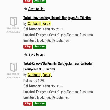
Kitap
Available
Save to List
Tokat - Kazova Koşullarında Buğdayın Su Tüketimi
by
Günbatılı
,
Faruk
.
Call Number:
Tasnif No: 2502
Located:
Eskişehir Geçit Kuşağı Tarımsal Araştırma
Enstitüsü Müdürlüğü Kütüphanesi
Kitap
Available
Save to List
Tokat-Kazova'Da Kısıntılı Su Uygulamasında Bodur
Fasülyenin Su Tüketimi
by
Günbatılı
,
Faruk
.
Published 1993
Call Number:
Tasnif No: 3586
Located:
Eskişehir Geçit Kuşağı Tarımsal Araştırma
Enstitüsü Müdürlüğü Kütüphanesi
Kitap
Available