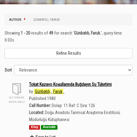
AUTHOR
GÜNBATILI, FARUK.
Showing
1 - 20
results of
49
for search '
Günbatılı, Faruk.
'
, query time:
0.03s
Refine Results
Sort
Tokat Kazavo Koşullarında Buğdayın Su Tüketimi
by
Günbatılı
,
Faruk
.
Published 1980
Call Number:
Dolap: 11 Raf: C Sıra: 126
Located:
Doğu Anadolu Tarımsal Araştırma Enstitüsü
Müdürlüğü Kütüphanesi
Kitap
Available
Save to List