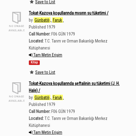
Save to List
Tokat-Kazova koşullarında mısırın su tüketimi /
by
Günbatılı
,
Faruk
.
Published 1979
Call Number:
F06 GÜN 1979
Located:
T.C. Tarım ve Orman Bakanlığı Merkez
Kütüphanesi
Tam Metin Erişim
Kitap
Save to List
Tokat-Kazova koşullarında şeftalinin su tüketimi (J. H.
Hale) /
by
Günbatılı
,
Faruk
.
Published 1979
Call Number:
F06 GÜN 1979
Located:
T.C. Tarım ve Orman Bakanlığı Merkez
Kütüphanesi
Tam Metin Erişim