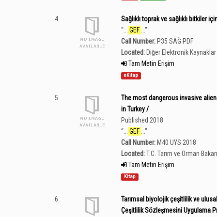
4
Sağlıklı toprak ve sağlıklı bitkiler i
“
...
GEF
...
”
Call Number:
P35 SAĞ PDF
Located:
Diğer Elektronik Kaynaklar 
Tam Metin Erişim
eKitap
5
The most dangerous invasive alien
in Turkey /
Published 2018
“
...
GEF
...
”
Call Number:
M40 UYS 2018
Located:
T.C. Tarım ve Orman Bakan
Tam Metin Erişim
Kitap
6
Tarımsal biyolojik çeşitlilik ve ulusal
Çeşitlilik Sözleşmesini Uygulama Pr