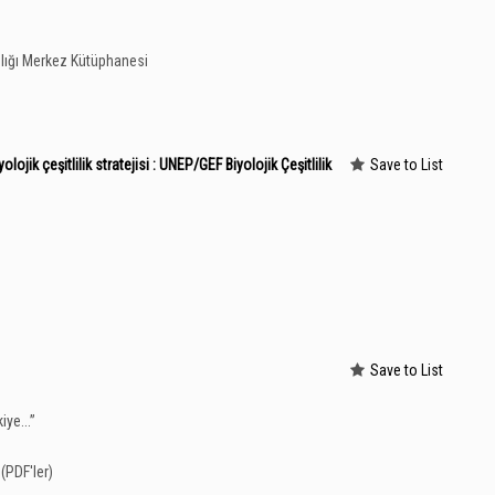
lığı Merkez Kütüphanesi
yolojik çeşitlilik stratejisi : UNEP/GEF Biyolojik Çeşitlilik
Save to List
Save to List
ye...
”
(PDF'ler)