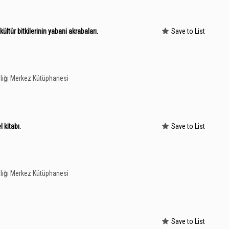
 kültür bitkilerinin yabani akrabaları.
Save to List
lığı Merkez Kütüphanesi
l kitabı.
Save to List
lığı Merkez Kütüphanesi
Save to List