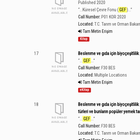
Published 2020
“
...Küresel Çevre Fonu (
GEF
)...
”
Call Number:
P01 KOR 2020
Located:
T.C. Tarım ve Orman Bakan
Tam Metin Erişim
Kitap
17
Beslenme ve gıda için biyoçeşitlilik p
“
...
GEF
...
”
Call Number:
F30 BES
Located:
Multiple Locations
Tam Metin Erişim
eKitap
18
Beslenme ve gıda için biyoçeşitlilik p
türleri ve bunların popüler yemek tari
“
...
GEF
...
”
Call Number:
F30 BES
Located:
T.C. Tarım ve Orman Bakan