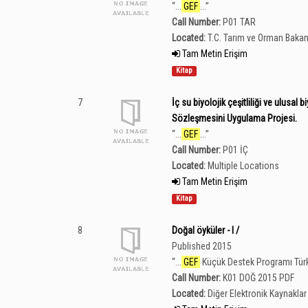
“
...
GEF
...
”
Call Number:
P01 TAR
Located:
T.C. Tarım ve Orman Bakan
Tam Metin Erişim
Kitap
7
İç su biyolojik çeşitliliği ve ulusal bi
Sözleşmesini Uygulama Projesi.
“
...
GEF
...
”
Call Number:
P01 İÇ
Located:
Multiple Locations
Tam Metin Erişim
Kitap
8
Doğal öyküler - I /
Published 2015
“
...
GEF
Küçük Destek Programı Türki
Call Number:
K01 DOĞ 2015 PDF
Located:
Diğer Elektronik Kaynaklar 