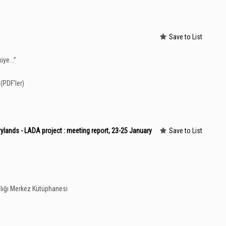
Save to List
ye...
”
(PDF'ler)
lands - LADA project : meeting report, 23-25 January
Save to List
lığı Merkez Kütüphanesi