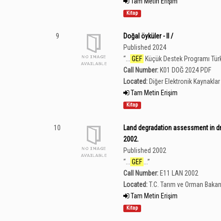
Tam Metin Erişim
Kitap
9
Doğal öyküler - II /
Published 2024
“
...
GEF
Küçük Destek Programı Türki
Call Number:
K01 DOĞ 2024 PDF
Located:
Diğer Elektronik Kaynaklar 
Tam Metin Erişim
Kitap
10
Land degradation assessment in dry
2002.
Published 2002
“
...
GEF
...
”
Call Number:
E11 LAN 2002
Located:
T.C. Tarım ve Orman Bakan
Tam Metin Erişim
Kitap