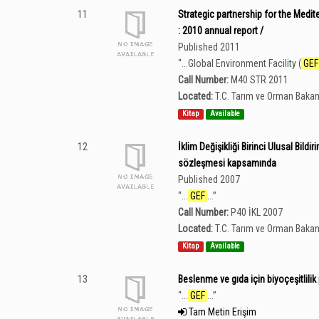
11
Strategic partnership for the Med
: 2010 annual report /
Published 2011
“
...Global Environment Facility (
GEF
Call Number:
M40 STR 2011
Located:
T.C. Tarım ve Orman Bakan
Kitap
Available
12
İklim Değişikliği Birinci Ulusal Bildir
sözleşmesi kapsamında
Published 2007
“
...
GEF
...
”
Call Number:
P40 İKL 2007
Located:
T.C. Tarım ve Orman Bakan
Kitap
Available
13
Beslenme ve gıda için biyoçeşitlilik p
“
...
GEF
...
”
Tam Metin Erişim