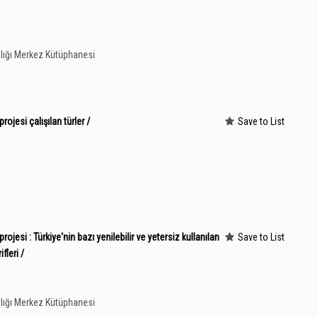
lığı Merkez Kütüphanesi
rojesi çalışılan türler /
Save to List
rojesi : Türkiye'nin bazı yenilebilir ve yetersiz kullanılan
Save to List
fleri /
lığı Merkez Kütüphanesi