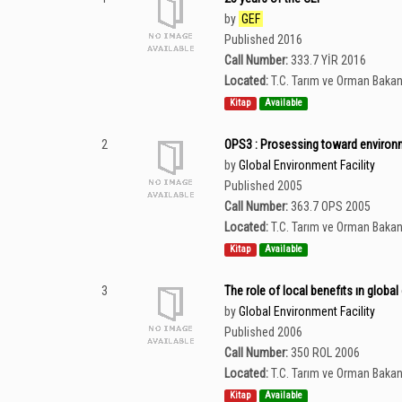
by
GEF
Published 2016
Call Number:
333.7 YİR 2016
Located:
T.C. Tarım ve Orman Bakan
Kitap
Available
2
OPS3 : Prosessing toward environm
by
Global Environment Facility
Published 2005
Call Number:
363.7 OPS 2005
Located:
T.C. Tarım ve Orman Bakan
Kitap
Available
3
The role of local benefıts ın glob
by
Global Environment Facility
Published 2006
Call Number:
350 ROL 2006
Located:
T.C. Tarım ve Orman Bakan
Kitap
Available