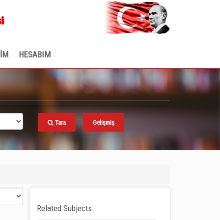
.
i
ŞİM
HESABIM
Tara
Gelişmiş
Related Subjects