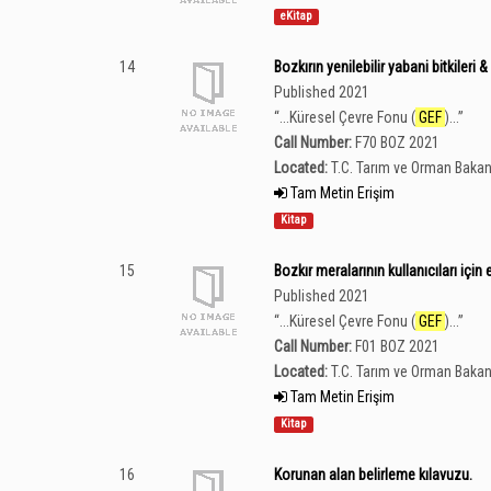
eKitap
14
Bozkırın yenilebilir yabani bitkileri &
Published 2021
“
...Küresel Çevre Fonu (
GEF
)...
”
Call Number:
F70 BOZ 2021
Located:
T.C. Tarım ve Orman Bakan
Tam Metin Erişim
Kitap
15
Bozkır meralarının kullanıcıları için e
Published 2021
“
...Küresel Çevre Fonu (
GEF
)...
”
Call Number:
F01 BOZ 2021
Located:
T.C. Tarım ve Orman Bakan
Tam Metin Erişim
Kitap
16
Korunan alan belirleme kılavuzu.