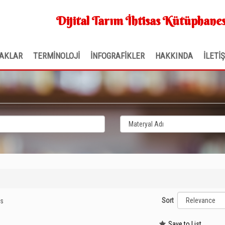
Dijital Tarım İhtisas Kütüphanes
AKLAR
TERMİNOLOJİ
İNFOGRAFİKLER
HAKKINDA
İLETİ
Sort
3s
Save to List