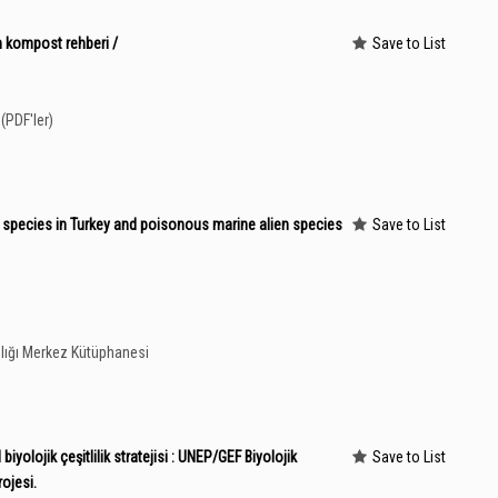
çin kompost rehberi /
Save to List
(PDF'ler)
 species in Turkey and poisonous marine alien species
Save to List
lığı Merkez Kütüphanesi
 biyolojik çeşitlilik stratejisi : UNEP/GEF Biyolojik
Save to List
ojesi.