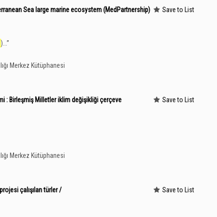
iterranean Sea large marine ecosystem (MedPartnership)
Save to List
)...
”
lığı Merkez Kütüphanesi
imi : Birleşmiş Milletler iklim değişikliği çerçeve
Save to List
lığı Merkez Kütüphanesi
rojesi çalışılan türler /
Save to List