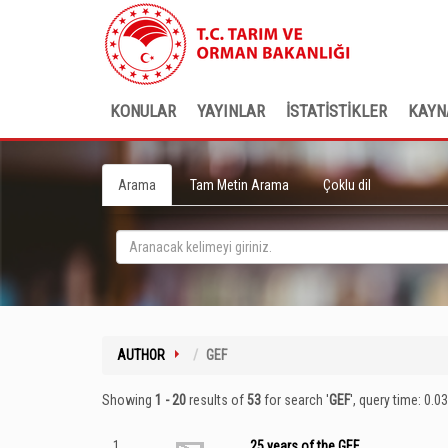
KONULAR
YAYINLAR
İSTATİSTİKLER
KAYN
Arama
Tam Metin Arama
Çoklu dil
AUTHOR
GEF
Showing
1 - 20
results of
53
for search '
GEF
'
, query time: 0.0
1
25 years of the GEF