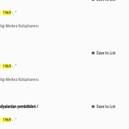
r
1969
-...
”
lığı Merkez Kütüphanesi
Save to List
r
1969
-...
”
lığı Merkez Kütüphanesi
ilyalardan yembitkileri /
Save to List
r
1969
-...
”