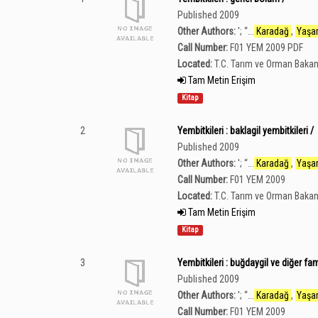
Published 2009
Other Authors:
';
“
...
Karadağ
,
Yaşa
Call Number:
F01 YEM 2009 PDF
Located:
T.C. Tarım ve Orman Bakan
Tam Metin Erişim
Kitap
2
Yembitkileri : baklagil yembitkileri /
Published 2009
Other Authors:
';
“
...
Karadağ
,
Yaşa
Call Number:
F01 YEM 2009
Located:
T.C. Tarım ve Orman Bakan
Tam Metin Erişim
Kitap
3
Yembitkileri : buğdaygil ve diğer fam
Published 2009
Other Authors:
';
“
...
Karadağ
,
Yaşa
Call Number:
F01 YEM 2009