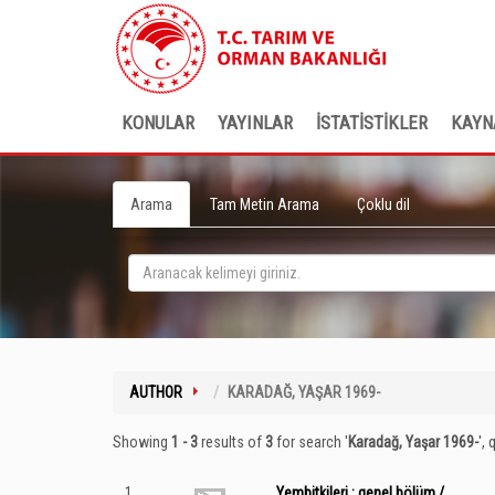
KONULAR
YAYINLAR
İSTATİSTİKLER
KAYN
Arama
Tam Metin Arama
Çoklu dil
AUTHOR
KARADAĞ, YAŞAR 1969-
Showing
1 - 3
results of
3
for search '
Karadağ, Yaşar 1969-
'
, 
1
Yembitkileri : genel bölüm /