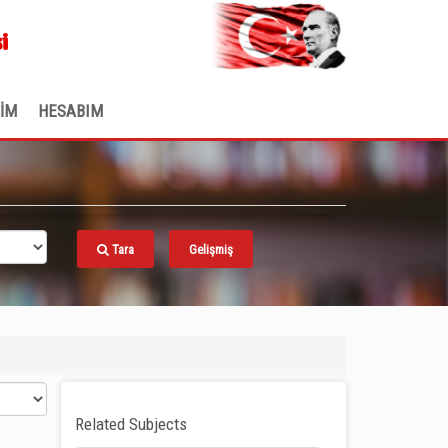
.
i
ŞİM
HESABIM
Tara
Gelişmiş
Related Subjects