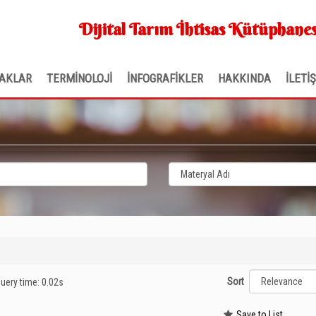
Dijital Tarım İhtisas Kütüphanes
AKLAR
TERMİNOLOJİ
İNFOGRAFİKLER
HAKKINDA
İLETİ
Sort
query time: 0.02s
Save to List