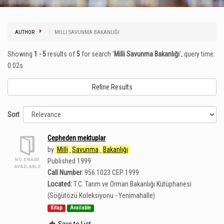
AUTHOR
MILLI SAVUNMA BAKANLIĞI
Showing
1 - 5
results of
5
for search '
Milli Savunma Bakanlığı
'
, query time:
0.02s
Refine Results
Sort
Cepheden mektuplar
by
Milli
Savunma
Bakanlığı
Published 1999
Call Number:
956.1023 CEP 1999
Located:
T.C. Tarım ve Orman Bakanlığı Kütüphanesi
(Söğütözü Koleksiyonu - Yenimahalle)
Kitap
Available
Save to List