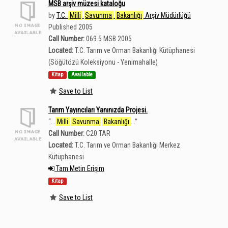
MSB arşiv müzesi kataloğu
by
T.C.
Milli
Savunma
Bakanlığı
Arşiv Müdürlüğü
Published 2005
Call Number:
069.5 MSB 2005
Located:
T.C. Tarım ve Orman Bakanlığı Kütüphanesi
(Söğütözü Koleksiyonu - Yenimahalle)
Kitap
Available
Save to List
Tarım Yayıncıları Yanınızda Projesi.
“
...
Milli
Savunma
Bakanlığı
...
”
Call Number:
C20 TAR
Located:
T.C. Tarım ve Orman Bakanlığı Merkez
Kütüphanesi
Tam Metin Erişim
Kitap
Save to List