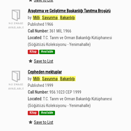
Araştırma ve Geliştirme Başkanlığı Tanıtma Broşürü
by
Milli
Savunma
Bakanlığı
Published 1966
Call Number:
361 MİL 1966
Located:
T.C. Tarım ve Orman Bakanlığı Kütüphanesi
(Söğütözü Koleksiyonu - Yenimahalle)
Kitap
Available
Save to List
Cepheden mektuplar
by
Milli
Savunma
Bakanlığı
Published 1999
Call Number:
956.1023 CEP 1999
Located:
T.C. Tarım ve Orman Bakanlığı Kütüphanesi
(Söğütözü Koleksiyonu - Yenimahalle)
Kitap
Available
Save to List