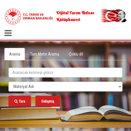
.
Dijital Tarım İhtisas
Kütüphanesi
Arama
Tam Metin Arama
Çoklu dil
Tara
Gelişmiş