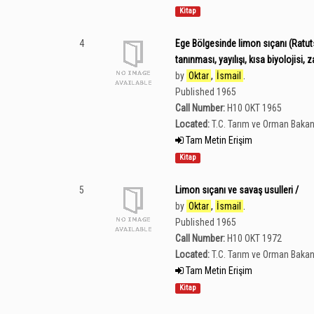
Kitap
4
Ege Bölgesinde limon sıçanı (Ratut
tanınması, yayılışı, kısa biyolojisi,
by
Oktar
,
İsmail
.
Published 1965
Call Number:
H10 OKT 1965
Located:
T.C. Tarım ve Orman Bakan
Tam Metin Erişim
Kitap
5
Limon sıçanı ve savaş usulleri /
by
Oktar
,
İsmail
.
Published 1965
Call Number:
H10 OKT 1972
Located:
T.C. Tarım ve Orman Bakan
Tam Metin Erişim
Kitap