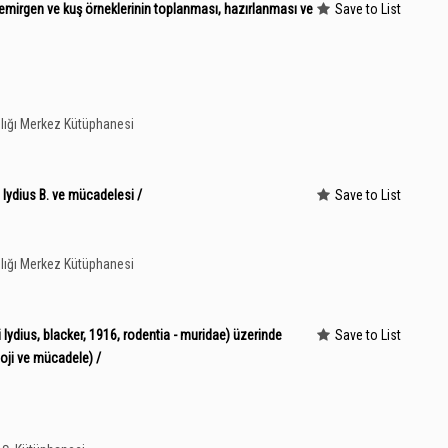
 kemirgen ve kuş örneklerinin toplanması, hazırlanması ve
Save to List
lığı Merkez Kütüphanesi
 lydius B. ve mücadelesi /
Save to List
lığı Merkez Kütüphanesi
 lydius, blacker, 1916, rodentia - muridae) üzerinde
Save to List
loji ve mücadele) /