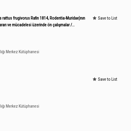
s rattus frugivorus Rafin 1814, Rodentia-Muridae)nın
Save to List
 zararı ve mücadelesi üzerinde ön çalışmalar /...
lığı Merkez Kütüphanesi
Save to List
lığı Merkez Kütüphanesi