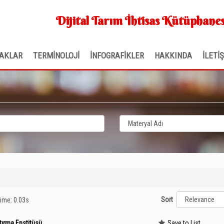
Dijital Tarım İhtisas Kütüphanes
AKLAR
TERMİNOLOJİ
İNFOGRAFİKLER
HAKKINDA
İLETİ
Sort
time: 0.03s
tırma Enstitüsü
Save to List