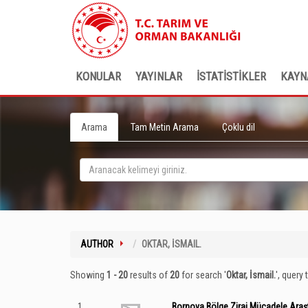
KONULAR
YAYINLAR
İSTATİSTİKLER
KAYN
Arama
Tam Metin Arama
Çoklu dil
AUTHOR
OKTAR, İSMAIL.
Showing
1 - 20
results of
20
for search '
Oktar, İsmail.
'
, query 
1
Bornova Bölge Zirai Mücadele Araş