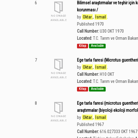
6
Bilimsel araştırmalar ve teşhir için
korunması /
by
Oktar
,
İsmail
.
Published 1970
Call Number:
U30 OKT 1970
Located:
T.C. Tarım ve Orman Bakan
Kitap
Available
7
Ege tarla faresi (Microtus guentheri
by
Oktar
,
İsmail
.
Call Number:
H10 OKT
Located:
T.C. Tarım ve Orman Bakan
Kitap
Available
8
Ege tarla faresi (microtus guentheri
araştırmalar (biyoloji ekoloji morfo
by
Oktar
,
İsmail
Published 1967
Call Number:
616.027333 OKT 1967