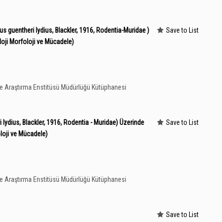
us guentheri Iydius, Blackler, 1916, Rodentia-Muridae )
Save to List
oloji Morfoloji ve Mücadele)
le Araştırma Enstitüsü Müdürlüğü Kütüphanesi
 Iydius, Blackler, 1916, Rodentia - Muridae) Üzerinde
Save to List
oloji ve Mücadele)
le Araştırma Enstitüsü Müdürlüğü Kütüphanesi
Save to List