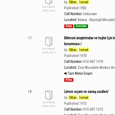
by
Oktar
,
İsmail
.
Published 1982
Call Number:
Unknown
Located:
Adana - Biyolojik Mücade
Kitap
Available
17
Bilimsel araştırmalar ve teşhir İçi
korunması /
by
Oktar
,
İsmail
.
Published 1970
Call Number:
H10 OKT 1970
Located:
Zirai Mücadele Merkez Ar
Tam Metin Erişim
Kitap
18
Limon sıçanı ve savaş usulleri/
by
Oktar
,
İsmail
Published 1972
Call Number:
H10 OKT 1972