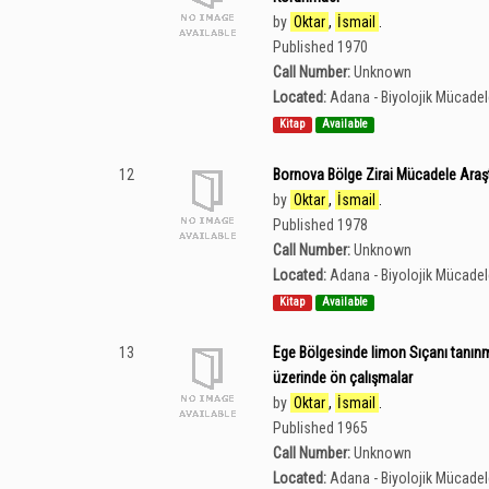
by
Oktar
,
İsmail
.
Published 1970
Call Number:
Unknown
Located:
Adana - Biyolojik Mücade
Kitap
Available
12
Bornova Bölge Zirai Mücadele Araşt
by
Oktar
,
İsmail
.
Published 1978
Call Number:
Unknown
Located:
Adana - Biyolojik Mücade
Kitap
Available
13
Ege Bölgesinde limon Sıçanı tanınmas
üzerinde ön çalışmalar
by
Oktar
,
İsmail
.
Published 1965
Call Number:
Unknown
Located:
Adana - Biyolojik Mücade