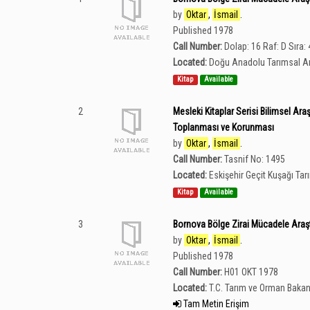
by
Oktar
,
İsmail
.
Published 1978
Call Number:
Dolap: 16 Raf: D Sıra:
Located:
Doğu Anadolu Tarımsal Ar
Kitap
Available
2
Mesleki Kitaplar Serisi Bilimsel Ara
Toplanması ve Korunması
by
Oktar
,
İsmail
.
Call Number:
Tasnif No: 1495
Located:
Eskişehir Geçit Kuşağı Ta
Kitap
Available
3
Bornova Bölge Zirai Mücadele Araşt
by
Oktar
,
İsmail
.
Published 1978
Call Number:
H01 OKT 1978
Located:
T.C. Tarım ve Orman Bakan
Tam Metin Erişim