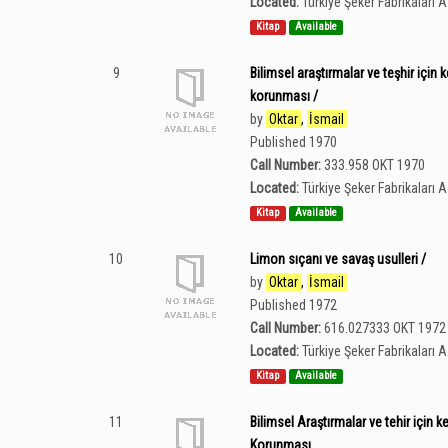
Located:
Türkiye Şeker Fabrikaları 
Kitap
Available
9
Bilimsel araştırmalar ve teşhir için
korunması /
by
Oktar
,
İsmail
Published 1970
Call Number:
333.958 OKT 1970
Located:
Türkiye Şeker Fabrikaları 
Kitap
Available
10
Limon sıçanı ve savaş usulleri /
by
Oktar
,
İsmail
Published 1972
Call Number:
616.027333 OKT 1972
Located:
Türkiye Şeker Fabrikaları 
Kitap
Available
11
Bilimsel Araştırmalar ve tehir için
Korunması