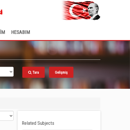
.
i
ŞİM
HESABIM
Tara
Gelişmiş
Related Subjects