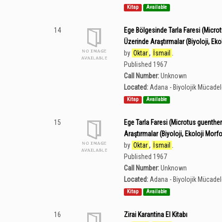
Kitap
Available
14
Ege Bölgesinde Tarla Faresi (Microt
Üzerinde Araştırmalar (Biyoloji, Ek
by
Oktar
,
İsmail
.
Published 1967
Call Number:
Unknown
Located:
Adana - Biyolojik Mücade
Kitap
Available
15
Ege Tarla Faresi (Microtus guentheri
Araştırmalar (Biyoloji, Ekoloji Morf
by
Oktar
,
İsmail
.
Published 1967
Call Number:
Unknown
Located:
Adana - Biyolojik Mücade
Kitap
Available
16
Zirai Karantina El Kitabı