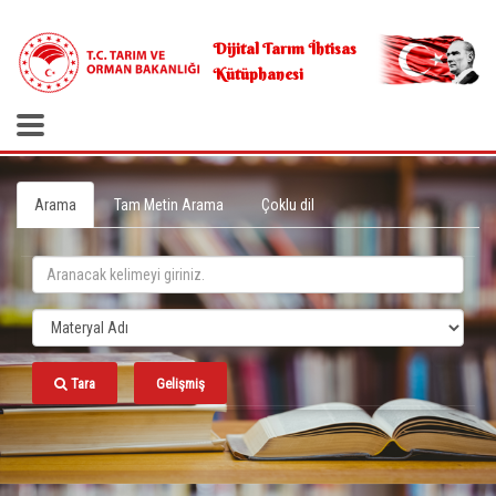
.
Dijital Tarım İhtisas
Kütüphanesi
Arama
Tam Metin Arama
Çoklu dil
Tara
Gelişmiş