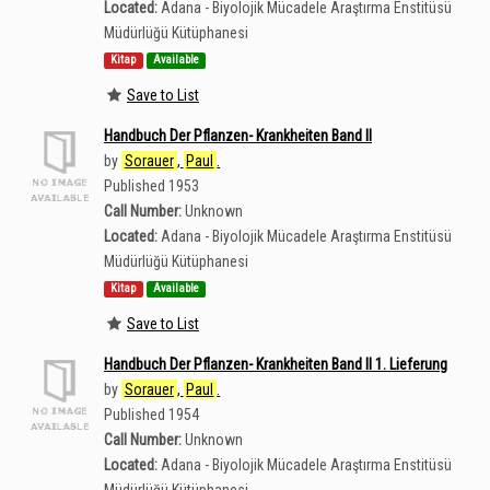
Located:
Adana - Biyolojik Mücadele Araştırma Enstitüsü
Müdürlüğü Kütüphanesi
Kitap
Available
Save to List
Handbuch Der Pflanzen- Krankheiten Band II
by
Sorauer
,
Paul
.
Published 1953
Call Number:
Unknown
Located:
Adana - Biyolojik Mücadele Araştırma Enstitüsü
Müdürlüğü Kütüphanesi
Kitap
Available
Save to List
Handbuch Der Pflanzen- Krankheiten Band II 1. Lieferung
by
Sorauer
,
Paul
.
Published 1954
Call Number:
Unknown
Located:
Adana - Biyolojik Mücadele Araştırma Enstitüsü