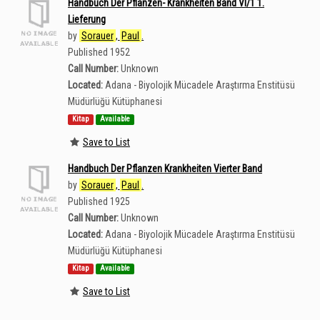
Handbuch Der Pflanzen- Krankheiten Band VI/1 1.
Lieferung
by
Sorauer
,
Paul
.
Published 1952
Call Number:
Unknown
Located:
Adana - Biyolojik Mücadele Araştırma Enstitüsü
Müdürlüğü Kütüphanesi
Kitap
Available
Save to List
Handbuch Der Pflanzen Krankheiten Vierter Band
by
Sorauer
,
Paul
.
Published 1925
Call Number:
Unknown
Located:
Adana - Biyolojik Mücadele Araştırma Enstitüsü
Müdürlüğü Kütüphanesi
Kitap
Available
Save to List