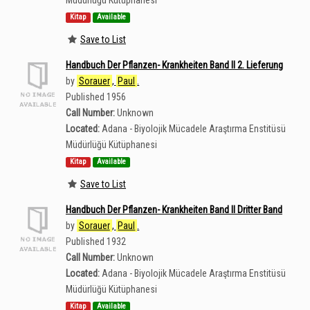
Müdürlüğü Kütüphanesi
Kitap
Available
Save to List
Handbuch Der Pflanzen- Krankheiten Band II 2. Lieferung
by
Sorauer
,
Paul
.
Published 1956
Call Number:
Unknown
Located:
Adana - Biyolojik Mücadele Araştırma Enstitüsü
Müdürlüğü Kütüphanesi
Kitap
Available
Save to List
Handbuch Der Pflanzen- Krankheiten Band II Dritter Band
by
Sorauer
,
Paul
.
Published 1932
Call Number:
Unknown
Located:
Adana - Biyolojik Mücadele Araştırma Enstitüsü
Müdürlüğü Kütüphanesi
Kitap
Available