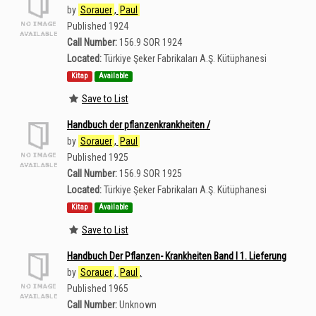
by
Sorauer
,
Paul
Published 1924
Call Number:
156.9 SOR 1924
Located:
Türkiye Şeker Fabrikaları A.Ş. Kütüphanesi
Kitap
Available
Save to List
Handbuch der pflanzenkrankheiten /
by
Sorauer
,
Paul
Published 1925
Call Number:
156.9 SOR 1925
Located:
Türkiye Şeker Fabrikaları A.Ş. Kütüphanesi
Kitap
Available
Save to List
Handbuch Der Pflanzen- Krankheiten Band I 1. Lieferung
by
Sorauer
,
Paul
.
Published 1965
Call Number:
Unknown