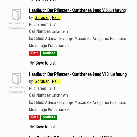
Handbuch Der Pflanzen- Krankheiten Band V 6. Lieferung
by
Sorauer
,
Paul
.
Published 1957
Call Number:
Unknown
Located:
Adana - Biyolojik Mücadele Araştırma Enstitüsü
Müdürlüğü Kütüphanesi
Kitap
Available
Save to List
Handbuch Der Pflanzen- Krankheiten Band VI 3. Lieferung
by
Sorauer
,
Paul
.
Published 1961
Call Number:
Unknown
Located:
Adana - Biyolojik Mücadele Araştırma Enstitüsü
Müdürlüğü Kütüphanesi
Kitap
Available
Save to List