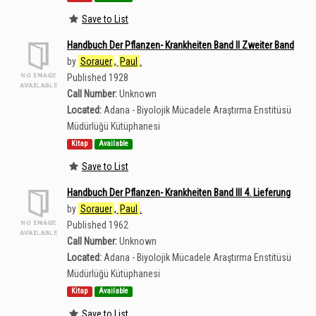
Save to List
Handbuch Der Pflanzen- Krankheiten Band II Zweiter Band
by
Sorauer
,
Paul
.
Published 1928
Call Number:
Unknown
Located:
Adana - Biyolojik Mücadele Araştırma Enstitüsü
Müdürlüğü Kütüphanesi
Kitap
Available
Save to List
Handbuch Der Pflanzen- Krankheiten Band III 4. Lieferung
by
Sorauer
,
Paul
.
Published 1962
Call Number:
Unknown
Located:
Adana - Biyolojik Mücadele Araştırma Enstitüsü
Müdürlüğü Kütüphanesi
Kitap
Available
Save to List