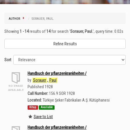
AUTHOR
SORAUER, PAUL.
Showing
1 - 14
results of
14
for search '
Sorauer, Paul.
'
, query time: 0.02s
Refine Results
Sort
Handbuch der pflanzenkrankheiten /
by
Sorauer
,
Paul
Published 1928
Call Number:
156.9 SOR 1928
Located:
Türkiye Şeker Fabrikaları A.Ş. Kütüphanesi
Kitap
Available
Save to List
Handbuch der pflanzenkrankheiten /