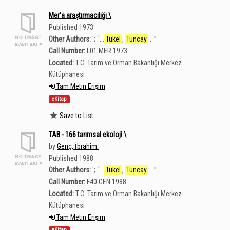
Mer'a araştırmacılığı \
Published 1973
Other Authors:
';
“
...
Tükel
,
Tuncay
....
”
Call Number:
L01 MER 1973
Located:
T.C. Tarım ve Orman Bakanlığı Merkez
Kütüphanesi
Tam Metin Erişim
eKitap
Save to List
TAB - 166 tarımsal ekoloji \
by
Genç, İbrahim.
Published 1988
Other Authors:
';
“
...
Tükel
,
Tuncay
....
”
Call Number:
F40 GEN 1988
Located:
T.C. Tarım ve Orman Bakanlığı Merkez
Kütüphanesi
Tam Metin Erişim
eKitap