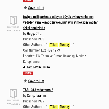
Save to List
İsviçre milli parkında otlayan büyük av hayvanlarının
yedikleri yem kompozisyonunu tayin etmek için yapılan
fekal analizleri \
by
Hegg, Otto.
Published 1973
Other Authors:
';
“
...
Tükel
,
Tuncay
....
”
Call Number:
L02 HEG 1973
Located:
T.C. Tarım ve Orman Bakanlığı Merkez
Kütüphanesi
Tam Metin Erişim
eKitap
Save to List
TAB - 313 tarla tarımı \
by
Genç, İbrahim.
Published 1987
Other Authors:
';
“
...
Tükel
,
Tuncay
....
”