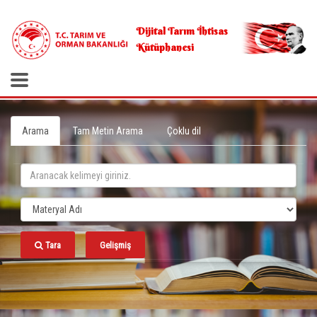
.
Dijital Tarım İhtisas
Kütüphanesi
Arama
Tam Metin Arama
Çoklu dil
Tara
Gelişmiş