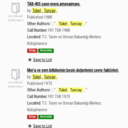
TAB-405 çayır-mera amenajmanı.
by
Tükel
,
Tuncay
.
Published 1988
Other Authors:
';
“
...
Tükel
,
Tuncay
....
”
Call Number:
F01 TÜK 1988
Located:
T.C. Tarım ve Orman Bakanlığı Merkez
Kütüphanesi
Kitap
Available
Save to List
Mer'a ve yem bitkilerinin besin değerlerini çevre faktörleri.
by
Tükel
,
Tuncay
.
Published 1973
Other Authors:
';
“
...
Tükel
,
Tuncay
....
”
Call Number:
F01 TÜK 1973
Located:
T.C. Tarım ve Orman Bakanlığı Merkez
Kütüphanesi
Kitap
Available
Save to List