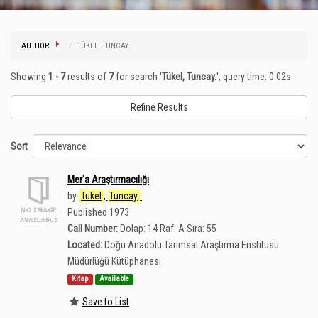
AUTHOR
TÜKEL, TUNCAY.
Showing
1 - 7
results of
7
for search '
Tükel, Tuncay.
'
, query time: 0.02s
Refine Results
Sort
Mer'a Araştırmacılığı
by
Tükel
,
Tuncay
.
Published 1973
Call Number:
Dolap: 14 Raf: A Sıra: 55
Located:
Doğu Anadolu Tarımsal Araştırma Enstitüsü
Müdürlüğü Kütüphanesi
Kitap
Available
Save to List