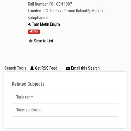
Call Number:
F01 GEN 1987
Located:
T.C. Tarım ve Orman Bakanlığı Merkez
Kütüphanesi
Tam Metin Erişim
eKitap
Save to List
Search Tools:
Get RSS Feed
—
Email this Search
—
Related Subjects
Tarla tarımı
Tarımsal ekoloji