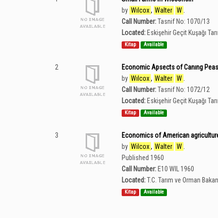
by
Wılcox
,
Walter
W
.
Call Number:
Tasnif No: 1070/13
Located:
Eskişehir Geçit Kuşağı Ta
Kitap
Available
2
Economic Apsects of Canıng Pea
by
Wılcox
,
Walter
W
.
Call Number:
Tasnif No: 1072/12
Located:
Eskişehir Geçit Kuşağı Ta
Kitap
Available
3
Economics of American agriculture
by
Wilcox
,
Walter
W
.
Published 1960
Call Number:
E10 WIL 1960
Located:
T.C. Tarım ve Orman Bakan
Kitap
Available