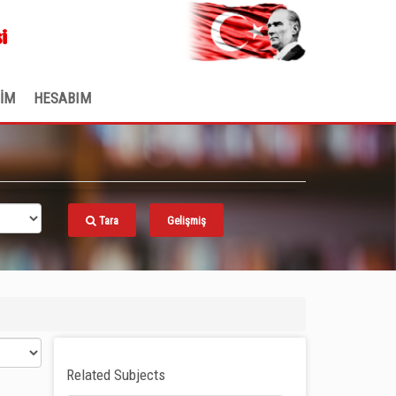
.
i
ŞİM
HESABIM
Tara
Gelişmiş
Related Subjects