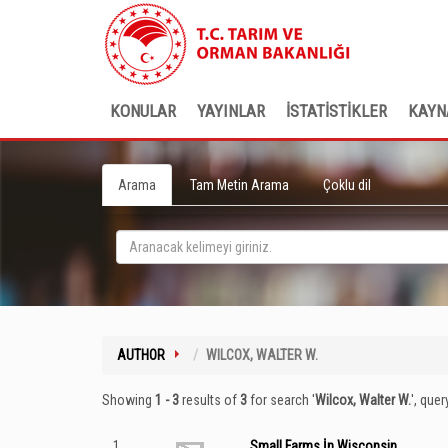
KONULAR
YAYINLAR
İSTATİSTİKLER
KAYN
Arama
Tam Metin Arama
Çoklu dil
AUTHOR
WILCOX, WALTER W.
Showing
1 - 3
results of
3
for search '
Wilcox, Walter W.
'
, quer
1
Small Farms İn Wisconsin