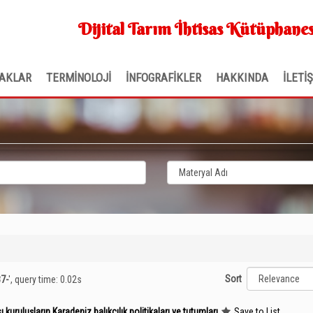
Dijital Tarım İhtisas Kütüphanes
AKLAR
TERMİNOLOJİ
İNFOGRAFİKLER
HAKKINDA
İLETİ
Sort
87-
'
, query time: 0.02s
ı kuruluşların Karadeniz balıkçılık politikaları ve tutumları
Save to List