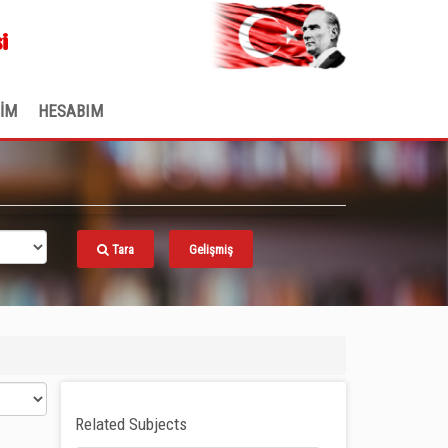
.
i
ŞİM
HESABIM
Tara
Gelişmiş
Related Subjects