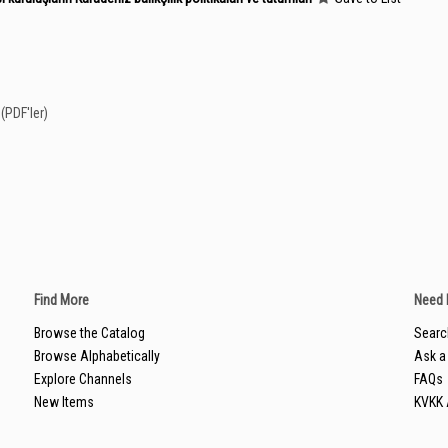
(PDF'ler)
Find More
Need 
Browse the Catalog
Searc
Browse Alphabetically
Ask a 
Explore Channels
FAQs
New Items
KVKK 