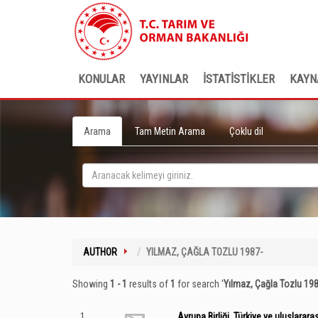
KONULAR
YAYINLAR
İSTATİSTİKLER
KAYN
Arama
Tam Metin Arama
Çoklu dil
AUTHOR
YILMAZ, ÇAĞLA TOZLU 1987-
Showing
1 - 1
results of
1
for search '
Yılmaz, Çağla Tozlu 19
1
Avrupa Birliği, Türkiye ve uluslararas