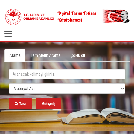
.
Dijital Tarım İhtisas
Kütüphanesi
Arama
Tam Metin Arama
Çoklu dil
Tara
Gelişmiş