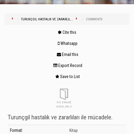
TURUNÇGIL HASTALIK VE ZARARLIL...
COMMENTS
Cite this
Whatsapp
Email this
Export Record
Save to List
Turunçgil hastalık ve zararlıları ile mücadele.
Bibliographic Details
Format:
Kitap