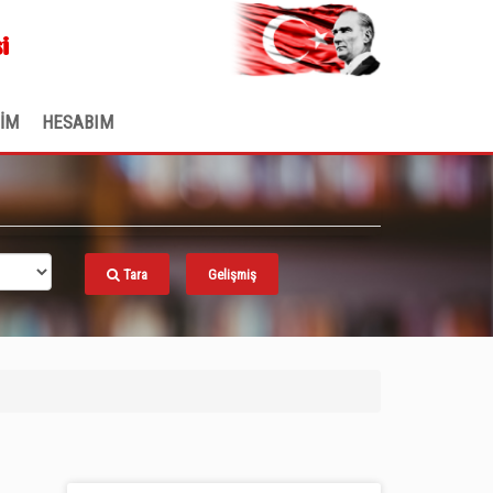
.
i
ŞİM
HESABIM
Tara
Gelişmiş