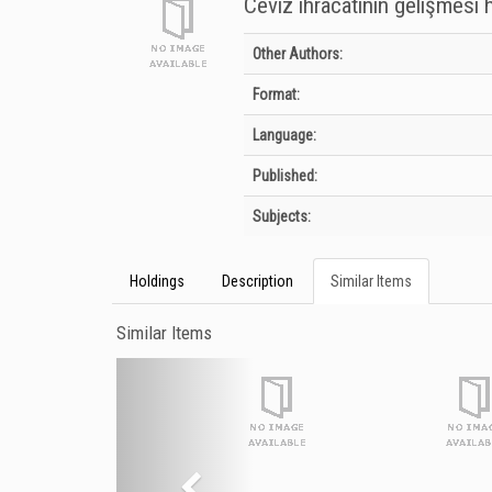
Ceviz ihracatının gelişmesi 
Bibliographic Details
Other Authors:
Format:
Language:
Published:
Subjects:
Holdings
Description
Similar Items
Similar Items