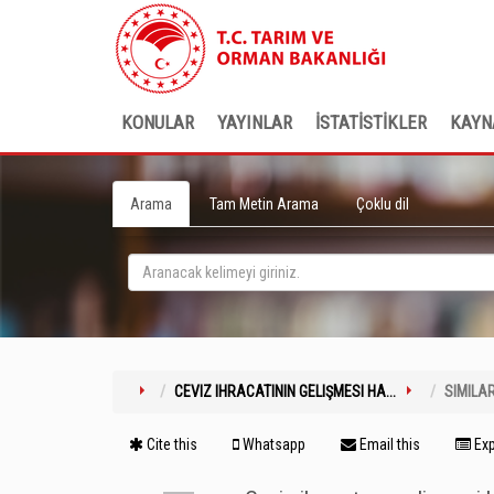
KONULAR
YAYINLAR
İSTATİSTİKLER
KAYN
Arama
Tam Metin Arama
Çoklu dil
CEVIZ IHRACATININ GELIŞMESI HA...
SIMILA
Cite this
Whatsapp
Email this
Exp