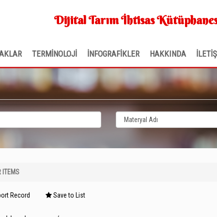
Dijital Tarım İhtisas Kütüphanes
AKLAR
TERMİNOLOJİ
İNFOGRAFİKLER
HAKKINDA
İLETİ
R ITEMS
ort Record
Save to List