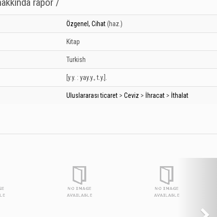
hakkında rapor /
Özgenel, Cihat
(haz.)
Kitap
Turkish
[y.y. :
yay.y.,
t.y.].
Uluslararası ticaret
>
Ceviz
>
İhracat
>
İthalat