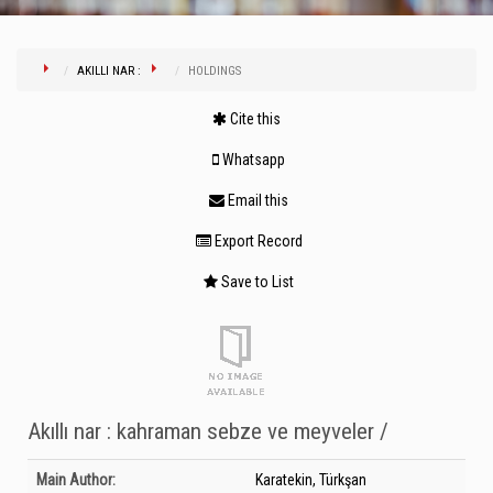
AKILLI NAR :
HOLDINGS
Cite this
Whatsapp
Email this
Export Record
Save to List
Akıllı nar : kahraman sebze ve meyveler /
Bibliographic Details
Main Author:
Karatekin, Türkşan