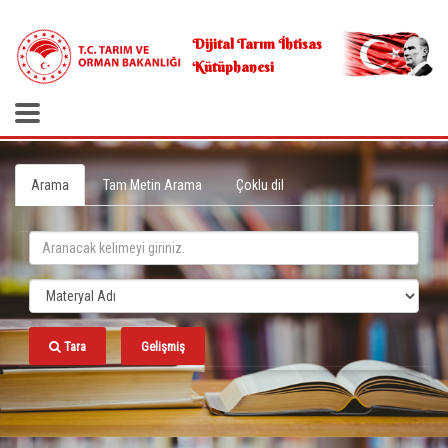
.
Dijital Tarım İhtisas
Kütüphanesi
Arama
Tam Metin Arama
Çoklu dil
Tara
Gelişmiş