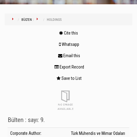
BÜLTEN :
HOLDINGS
Cite this
Whatsapp
Email this
Export Record
Save to List
Bülten : sayı: 9.
Bibliographic Details
Corporate Author:
Türk Mühendis ve Mimar Odaları