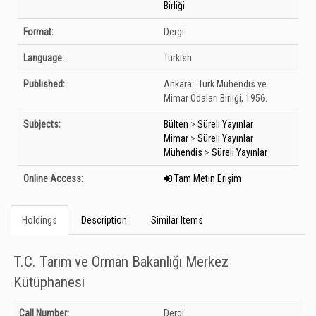
Birliği
Format:
Dergi
Language:
Turkish
Published:
Ankara :
Türk Mühendis ve
Mimar Odaları Birliği,
1956.
Subjects:
Bülten
>
Süreli Yayınlar
Mimar
>
Süreli Yayınlar
Mühendis
>
Süreli Yayınlar
Online Access:
Tam Metin Erişim
Holdings
Description
Similar Items
T.C. Tarım ve Orman Bakanlığı Merkez
Kütüphanesi
Holdings details from T.C. Tarım ve Orman Bakanlığı Merkez Kütüphanesi:
Call Number:
Dergi