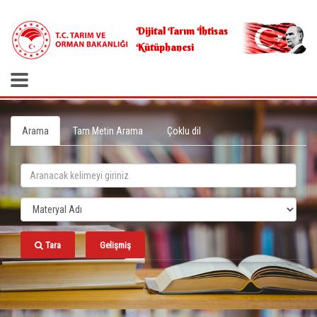
.
Dijital Tarım İhtisas
Kütüphanesi
Arama
Tam Metin Arama
Çoklu dil
Tara
Gelişmiş